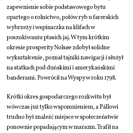
zapewnienie sobie podstawowego bytu
opartego o rolnictwo, połów ryb u farerskich
wybrzeży i wspinaczka na klifach w
poszukiwaniu ptasich jaj. W tym krótkim
okresie prosperity Nolsøe zdobył solidne
wykształcenie, poznał tajniki nawigacji i służył
na statkach pod duńskimi i amerykańskimi
banderami. Powrócił na Wyspy w roku 1798.
Krótki okres gospodarczego rozkwitu był
wówczas już tylko wspomnieniem, a Pállowi
trudno był znaleźć miejsce w społeczeństwie
ponownie popadającym w marazm. Trafił na