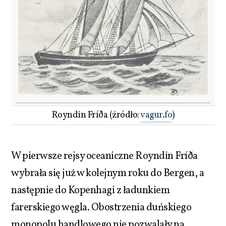
Royndin Fríða (źródło:
vagur.fo
)
W pierwsze rejsy oceaniczne Royndin Fríða
wybrała się już w kolejnym roku do Bergen, a
następnie do Kopenhagi z ładunkiem
farerskiego węgla. Obostrzenia duńskiego
monopolu handlowego nie pozwalały na