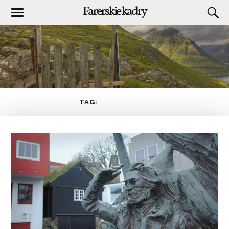
Farerskie kadry
TAG:
FUGLAKVÆÐI