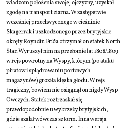
władzom położenia swojej ojczyzny, uzyskał
zgodę na transport ziarna. W zastępstwie
wcześniej przechwyconego w cieśninie
Skagerrak i uszkodzonego przez brytyjskie
okręty Royndin Fríða otrzymał on statek North
Star. Wyruszył nim na przełomie lat 1808/1809
w rejs powrotny na Wyspy, którym (po ataku
piratów i splądrowaniu portowych
magazynów) groziła klęska głodu. W rejs
tragiczny, bowiem nie osiągnął on nigdy Wysp
Owczych. Statek roztrzaskał się
prawdopodobnie u wybrzeży brytyjskich,
gdzie szalał wówczas sztorm. Inna wersja