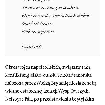
Ze swoim czerwonym dziobem.
Wiele zwierząt i szlachetnych ptaków
Ocalił od śmierci.
Ptak na wybrzeżu.
Fuglakvæði
Okres wojen napoleońskich, związany z nią
konflikt angielsko-duński i blokada morska
nałożona przez Wielką Brytanię niosła ze sobą
widmo ostatecznej izolacji Wysp Owczych.
Nólsoyar Páll, po przedstawieniu brytyjskim