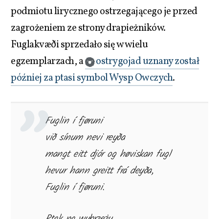
podmiotu lirycznego ostrzegającego je przed
zagrożeniem ze strony drapieżników.
Fuglakvæði sprzedało się w wielu
egzemplarzach, a
ostrygojad uznany został
później za ptasi symbol Wysp Owczych
.
Fuglin í fjøruni
við sínum nevi reyða
mangt eitt djór og høviskan fugl
hevur hann greitt frá deyða,
Fuglin í fjøruni.
Ptak na wybrzeżu