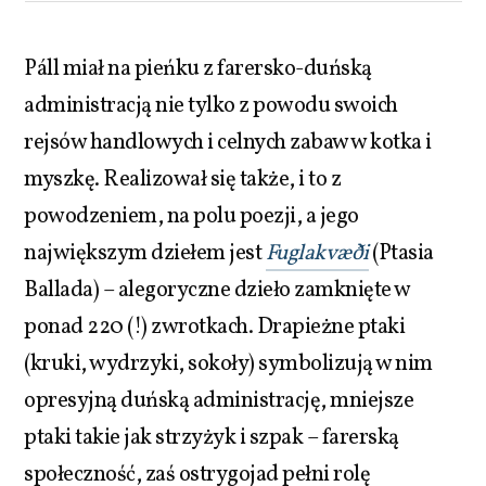
Páll miał na pieńku z farersko-duńską
administracją nie tylko z powodu swoich
rejsów handlowych i celnych zabaw w kotka i
myszkę. Realizował się także, i to z
powodzeniem, na polu poezji, a jego
największym dziełem jest
Fuglakvæði
(Ptasia
Ballada) – alegoryczne dzieło zamknięte w
ponad 220 (!) zwrotkach. Drapieżne ptaki
(kruki, wydrzyki, sokoły) symbolizują w nim
opresyjną duńską administrację, mniejsze
ptaki takie jak strzyżyk i szpak – farerską
społeczność, zaś ostrygojad pełni rolę