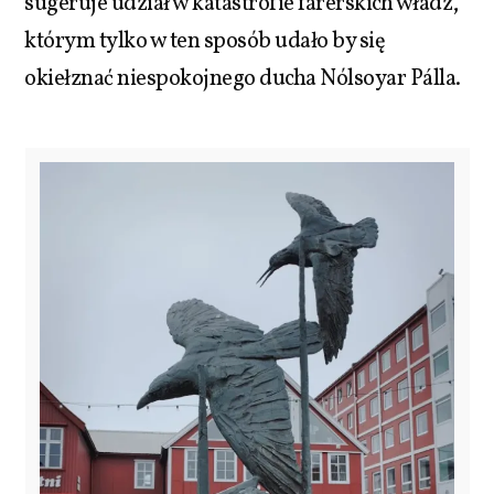
sugeruje udział w katastrofie farerskich władz,
którym tylko w ten sposób udało by się
okiełznać niespokojnego ducha Nólsoyar Pálla.