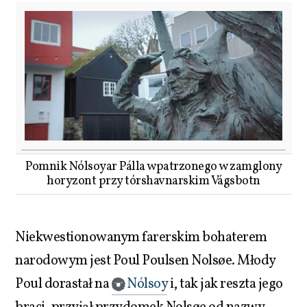
Pomnik Nólsoyar Pálla wpatrzonego w zamglony
horyzont przy tórshavnarskim Vágsbotn
Niekwestionowanym farerskim bohaterem
narodowym jest Poul Poulsen Nolsøe. Młody
Poul dorastał na
Nólsoy
i, tak jak reszta jego