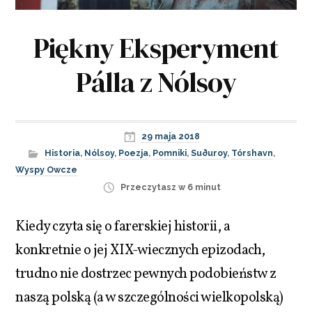
Piękny Eksperyment
Pálla z Nólsoy
29 maja 2018
Historia
,
Nólsoy
,
Poezja
,
Pomniki
,
Suðuroy
,
Tórshavn
,
Wyspy Owcze
Przeczytasz w 6 minut
Kiedy czyta się o farerskiej historii, a
konkretnie o jej XIX-wiecznych epizodach,
trudno nie dostrzec pewnych podobieństw z
naszą polską (a w szczególności wielkopolską)