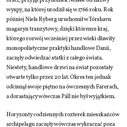
braci, przyjął przydomek Nolsøe od nazwy
wyspy, na której urodził się w 1766 roku. Rok
później Niels Ryberg uruchomił w Tórshavn
magazyn tranzytowy, dzięki któremu kraj,
którego rozwój wcześniej przez wieki dławiły
monopolistyczne praktyki handlowe Danii,
zaczęły odwiedzać statki z całego świata.
Niestety, handlowe drzwi na świat pozostały
otwarte tylko przez 20 lat. Okres ten jednak
odcisnął swoje piętno na ówczesnych Farerach,
a dorastający wówczas Páll nie był wyjątkiem.
Horyzonty codziennych rozterek mieszkańców
archipelagu zaczęły wówczas wykraczać poza