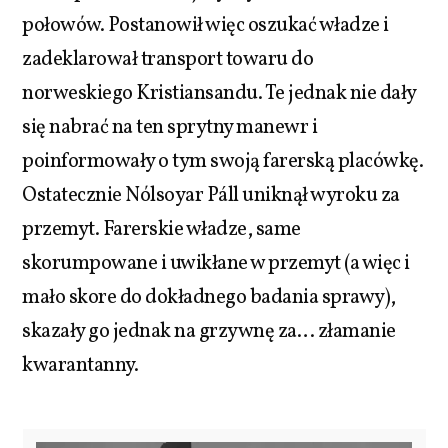
połowów. Postanowił więc oszukać władze i
zadeklarował transport towaru do
norweskiego Kristiansandu. Te jednak nie dały
się nabrać na ten sprytny manewr i
poinformowały o tym swoją farerską placówkę.
Ostatecznie Nólsoyar Páll uniknął wyroku za
przemyt. Farerskie władze, same
skorumpowane i uwikłane w przemyt (a więc i
mało skore do dokładnego badania sprawy),
skazały go jednak na grzywnę za… złamanie
kwarantanny.