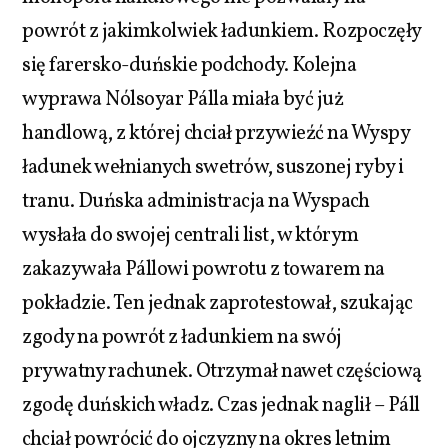
powrót z jakimkolwiek ładunkiem. Rozpoczęły
się farersko-duńskie podchody. Kolejna
wyprawa Nólsoyar Pálla miała być już
handlową, z której chciał przywieźć na Wyspy
ładunek wełnianych swetrów, suszonej ryby i
tranu. Duńska administracja na Wyspach
wysłała do swojej centrali list, w którym
zakazywała Pállowi powrotu z towarem na
pokładzie. Ten jednak zaprotestował, szukając
zgody na powrót z ładunkiem na swój
prywatny rachunek. Otrzymał nawet częściową
zgodę duńskich władz. Czas jednak naglił – Páll
chciał powrócić do ojczyzny na okres letnim