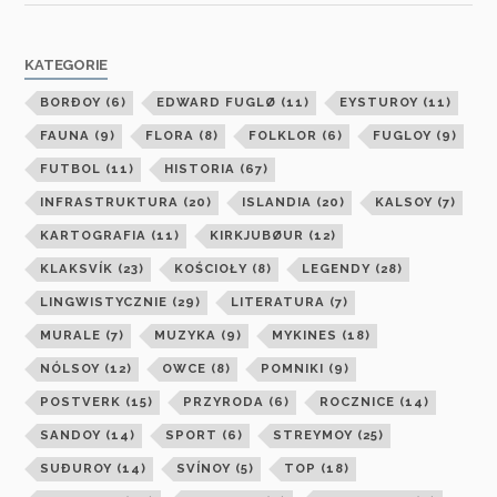
KATEGORIE
BORÐOY
(6)
EDWARD FUGLØ
(11)
EYSTUROY
(11)
FAUNA
(9)
FLORA
(8)
FOLKLOR
(6)
FUGLOY
(9)
FUTBOL
(11)
HISTORIA
(67)
INFRASTRUKTURA
(20)
ISLANDIA
(20)
KALSOY
(7)
KARTOGRAFIA
(11)
KIRKJUBØUR
(12)
KLAKSVÍK
(23)
KOŚCIOŁY
(8)
LEGENDY
(28)
LINGWISTYCZNIE
(29)
LITERATURA
(7)
MURALE
(7)
MUZYKA
(9)
MYKINES
(18)
NÓLSOY
(12)
OWCE
(8)
POMNIKI
(9)
POSTVERK
(15)
PRZYRODA
(6)
ROCZNICE
(14)
SANDOY
(14)
SPORT
(6)
STREYMOY
(25)
SUÐUROY
(14)
SVÍNOY
(5)
TOP
(18)