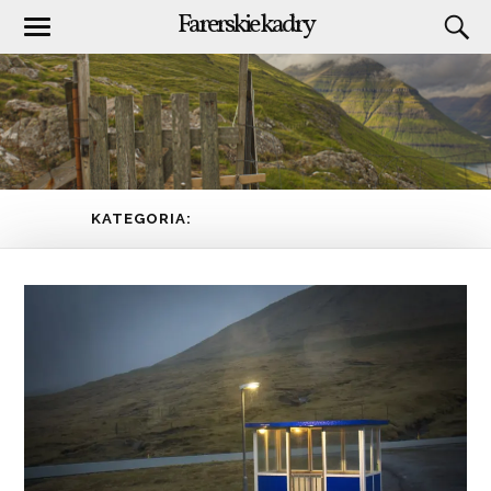
Farerskie kadry
KATEGORIA:
STREYMOY
(PAGE 1 OF 9)