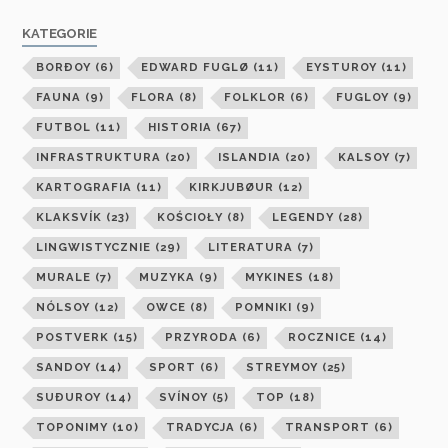
KATEGORIE
BORÐOY
(6)
EDWARD FUGLØ
(11)
EYSTUROY
(11)
FAUNA
(9)
FLORA
(8)
FOLKLOR
(6)
FUGLOY
(9)
FUTBOL
(11)
HISTORIA
(67)
INFRASTRUKTURA
(20)
ISLANDIA
(20)
KALSOY
(7)
KARTOGRAFIA
(11)
KIRKJUBØUR
(12)
KLAKSVÍK
(23)
KOŚCIOŁY
(8)
LEGENDY
(28)
LINGWISTYCZNIE
(29)
LITERATURA
(7)
MURALE
(7)
MUZYKA
(9)
MYKINES
(18)
NÓLSOY
(12)
OWCE
(8)
POMNIKI
(9)
POSTVERK
(15)
PRZYRODA
(6)
ROCZNICE
(14)
SANDOY
(14)
SPORT
(6)
STREYMOY
(25)
SUÐUROY
(14)
SVÍNOY
(5)
TOP
(18)
TOPONIMY
(10)
TRADYCJA
(6)
TRANSPORT
(6)