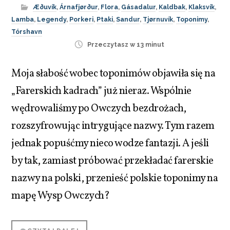
Æðuvík
,
Árnafjørður
,
Flora
,
Gásadalur
,
Kaldbak
,
Klaksvík
,
Lamba
,
Legendy
,
Porkeri
,
Ptaki
,
Sandur
,
Tjørnuvík
,
Toponimy
,
Tórshavn
Przeczytasz w 13 minut
Moja słabość wobec toponimów objawiła się na
„Farerskich kadrach” już nieraz. Wspólnie
wędrowaliśmy po Owczych bezdrożach,
rozszyfrowując intrygujące nazwy. Tym razem
jednak popuśćmy nieco wodze fantazji. A jeśli
by tak, zamiast próbować przekładać farerskie
nazwy na polski, przenieść polskie toponimy na
mapę Wysp Owczych?