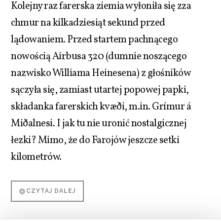
Kolejny raz farerska ziemia wyłoniła się zza
chmur na kilkadziesiąt sekund przed
lądowaniem. Przed startem pachnącego
nowością Airbusa 320 (dumnie noszącego
nazwisko Williama Heinesena) z głośników
sączyła się, zamiast utartej popowej papki,
składanka farerskich kvæði, m.in. Grímur á
Miðalnesi. I jak tu nie uronić nostalgicznej
łezki? Mimo, że do Farojów jeszcze setki
kilometrów.
CZYTAJ DALEJ