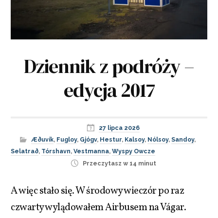
Dziennik z podróży –
edycja 2017
27 lipca 2026
Æðuvík
,
Fugloy
,
Gjógv
,
Hestur
,
Kalsoy
,
Nólsoy
,
Sandoy
,
Selatrað
,
Tórshavn
,
Vestmanna
,
Wyspy Owcze
Przeczytasz w 14 minut
A więc stało się. W środowy wieczór po raz
czwarty wylądowałem Airbusem na Vágar.