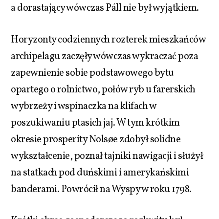
a dorastający wówczas Páll nie był wyjątkiem.
Horyzonty codziennych rozterek mieszkańców
archipelagu zaczęły wówczas wykraczać poza
zapewnienie sobie podstawowego bytu
opartego o rolnictwo, połów ryb u farerskich
wybrzeży i wspinaczka na klifach w
poszukiwaniu ptasich jaj. W tym krótkim
okresie prosperity Nolsøe zdobył solidne
wykształcenie, poznał tajniki nawigacji i służył
na statkach pod duńskimi i amerykańskimi
banderami. Powrócił na Wyspy w roku 1798.