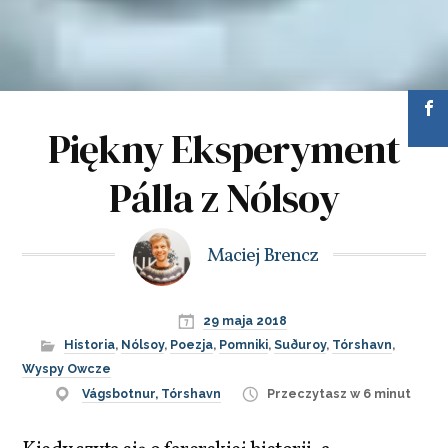
Piękny Eksperyment
Pálla z Nólsoy
Maciej Brencz
29 maja 2018
Historia
,
Nólsoy
,
Poezja
,
Pomniki
,
Suðuroy
,
Tórshavn
,
Wyspy Owcze
Vágsbotnur, Tórshavn
Przeczytasz w 6 minut