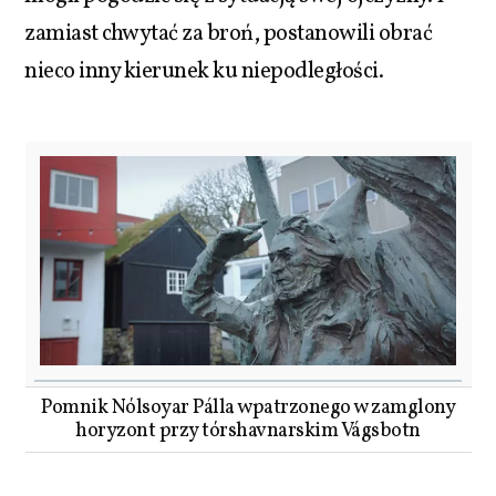
zamiast chwytać za broń, postanowili obrać
nieco inny kierunek ku niepodległości.
Pomnik Nólsoyar Pálla wpatrzonego w zamglony
horyzont przy tórshavnarskim Vágsbotn