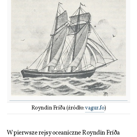
Royndin Fríða (źródło:
vagur.fo
)
W pierwsze rejsy oceaniczne Royndin Fríða