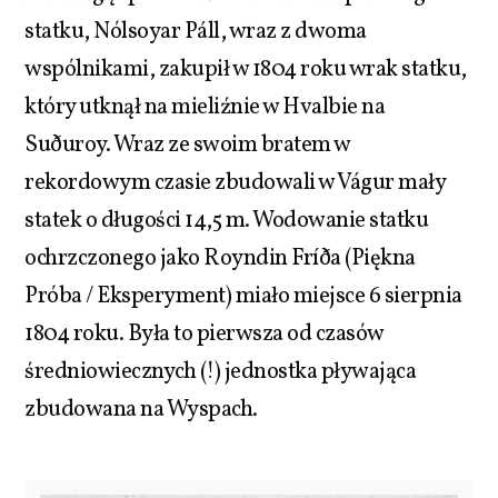
statku, Nólsoyar Páll, wraz z dwoma
wspólnikami, zakupił w 1804 roku wrak statku,
który utknął na mieliźnie w Hvalbie na
Suðuroy. Wraz ze swoim bratem w
rekordowym czasie zbudowali w Vágur mały
statek o długości 14,5 m. Wodowanie statku
ochrzczonego jako Royndin Fríða (Piękna
Próba / Eksperyment) miało miejsce 6 sierpnia
1804 roku. Była to pierwsza od czasów
średniowiecznych (!) jednostka pływająca
zbudowana na Wyspach.