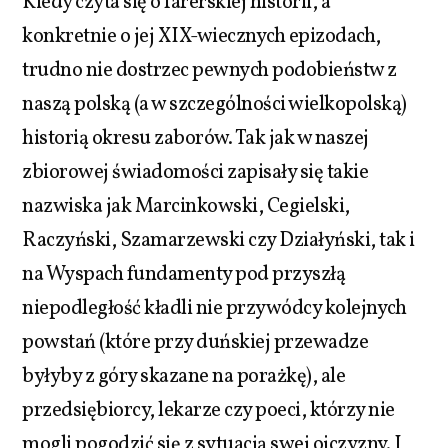
Kiedy czyta się o farerskiej historii, a
konkretnie o jej XIX-wiecznych epizodach,
trudno nie dostrzec pewnych podobieństw z
naszą polską (a w szczególności wielkopolską)
historią okresu zaborów. Tak jak w naszej
zbiorowej świadomości zapisały się takie
nazwiska jak Marcinkowski, Cegielski,
Raczyński, Szamarzewski czy Działyński, tak i
na Wyspach fundamenty pod przyszłą
niepodległość kładli nie przywódcy kolejnych
powstań (które przy duńskiej przewadze
byłyby z góry skazane na porażkę), ale
przedsiębiorcy, lekarze czy poeci, którzy nie
mogli pogodzić się z sytuacją swej ojczyzny. I