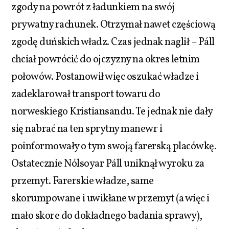
zgody na powrót z ładunkiem na swój
prywatny rachunek. Otrzymał nawet częściową
zgodę duńskich władz. Czas jednak naglił – Páll
chciał powrócić do ojczyzny na okres letnim
połowów. Postanowił więc oszukać władze i
zadeklarował transport towaru do
norweskiego Kristiansandu. Te jednak nie dały
się nabrać na ten sprytny manewr i
poinformowały o tym swoją farerską placówkę.
Ostatecznie Nólsoyar Páll uniknął wyroku za
przemyt. Farerskie władze, same
skorumpowane i uwikłane w przemyt (a więc i
mało skore do dokładnego badania sprawy),