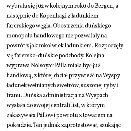
wybrała się już w kolejnym roku do Bergen, a
następnie do Kopenhagi z ładunkiem
farerskiego węgla. Obostrzenia duńskiego
monopolu handlowego nie pozwalały na
powrót z jakimkolwiek ładunkiem. Rozpoczęły
się farersko-duńskie podchody. Kolejna
wyprawa Nólsoyar Pálla miała być już
handlową, z której chciał przywieźć na Wyspy
ładunek wełnianych swetrów, suszonej ryby i
tranu. Duńska administracja na Wyspach
wysłała do swojej centrali list, w którym
zakazywała Pállowi powrotu z towarem na
pokładzie. Ten jednak zaprotestował, szukając