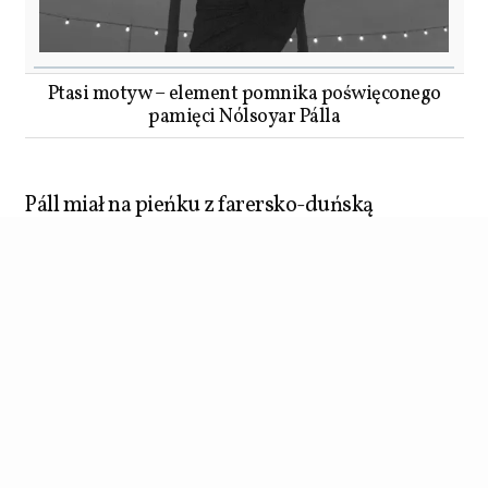
Ptasi motyw – element pomnika poświęconego
pamięci Nólsoyar Pálla
Páll miał na pieńku z farersko-duńską
administracją nie tylko z powodu swoich
rejsów handlowych i celnych zabaw w kotka i
myszkę. Realizował się także, i to z
powodzeniem, na polu poezji, a jego
największym dziełem jest
Fuglakvæði
(Ptasia
Ballada) – alegoryczne dzieło zamknięte w
ponad 220 (!) zwrotkach. Drapieżne ptaki