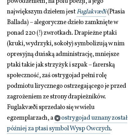
powodzeniem, na polu poezji, a jego
największym dziełem jest
Fuglakvæði
(Ptasia
Ballada) – alegoryczne dzieło zamknięte w
ponad 220 (!) zwrotkach. Drapieżne ptaki
(kruki, wydrzyki, sokoły) symbolizują w nim
opresyjną duńską administrację, mniejsze
ptaki takie jak strzyżyk i szpak – farerską
społeczność, zaś ostrygojad pełni rolę
podmiotu lirycznego ostrzegającego je przed
zagrożeniem ze strony drapieżników.
Fuglakvæði sprzedało się w wielu
egzemplarzach, a
ostrygojad uznany został
później za ptasi symbol Wysp Owczych
.