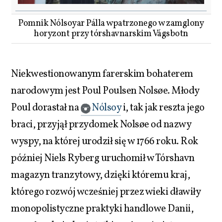
Pomnik Nólsoyar Pálla wpatrzonego w zamglony
horyzont przy tórshavnarskim Vágsbotn
Niekwestionowanym farerskim bohaterem
narodowym jest Poul Poulsen Nolsøe. Młody
Poul dorastał na
Nólsoy
i, tak jak reszta jego
braci, przyjął przydomek Nolsøe od nazwy
wyspy, na której urodził się w 1766 roku. Rok
później Niels Ryberg uruchomił w Tórshavn
magazyn tranzytowy, dzięki któremu kraj,
którego rozwój wcześniej przez wieki dławiły
monopolistyczne praktyki handlowe Danii,