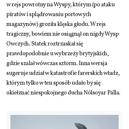
w rejs powrotny na Wyspy, którym (po ataku
piratów i splądrowaniu portowych
magazynów) groziła klęska głodu. W rejs
tragiczny, bowiem nie osiągnął on nigdy Wysp
Owczych. Statek roztrzaskał się
prawdopodobnie u wybrzeży brytyjskich,
gdzie szalał wówczas sztorm. Inna wersja
sugeruje udział w katastrofie farerskich władz,
którym tylko w ten sposób udało by się
okiełznać niespokojnego ducha Nólsoyar Pálla.