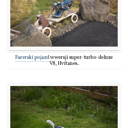
Farerski pojazd
w wersji super-turbo-deluxe
V8, Hvítanes.