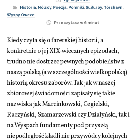
Historia
,
Nólsoy
,
Poezja
,
Pomniki
,
Suðuroy
,
Tórshavn
,
Wyspy Owcze
Przeczytasz w 6 minut
Kiedy czyta się o farerskiej historii, a
konkretnie o jej XIX-wiecznych epizodach,
trudno nie dostrzec pewnych podobieństw z
naszą polską (a w szczególności wielkopolską)
historią okresu zaborów. Tak jak w naszej
zbiorowej świadomości zapisały się takie
nazwiska jak Marcinkowski, Cegielski,
Raczyński, Szamarzewski czy Działyński, tak i
na Wyspach fundamenty pod przyszłą
niepodległość kładli nie przywódcy kolejnych