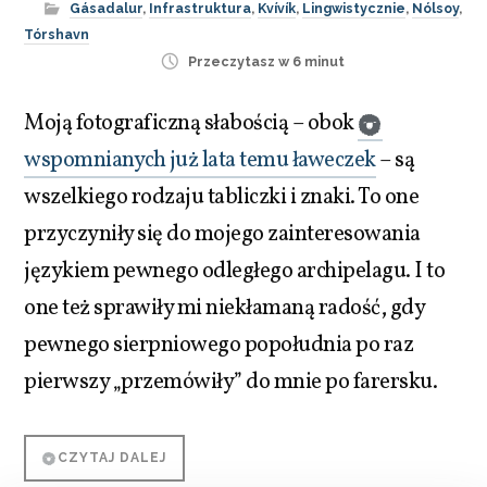
Gásadalur
,
Infrastruktura
,
Kvívík
,
Lingwistycznie
,
Nólsoy
,
Tórshavn
Przeczytasz w 6 minut
Moją fotograficzną słabością – obok
wspomnianych już lata temu ławeczek
– są
wszelkiego rodzaju tabliczki i znaki. To one
przyczyniły się do mojego zainteresowania
językiem pewnego odległego archipelagu. I to
one też sprawiły mi niekłamaną radość, gdy
pewnego sierpniowego popołudnia po raz
pierwszy „przemówiły” do mnie po farersku.
CZYTAJ DALEJ