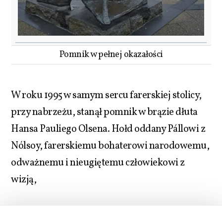
Pomnik w pełnej okazałości
W roku 1995 w samym sercu farerskiej stolicy,
przy nabrzeżu, stanął pomnik w brązie dłuta
Hansa Pauliego Olsena. Hołd oddany Pállowi z
Nólsoy, farerskiemu bohaterowi narodowemu,
odważnemu i nieugiętemu człowiekowi z
wizją,