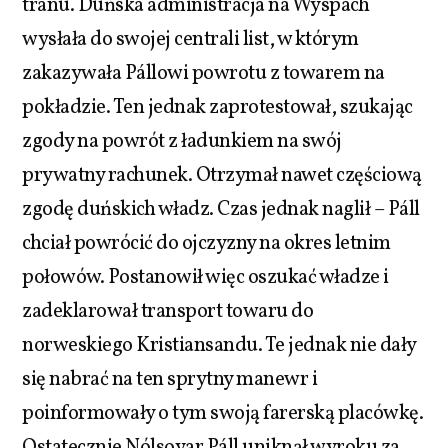
tranu. Duńska administracja na Wyspach
wysłała do swojej centrali list, w którym
zakazywała Pállowi powrotu z towarem na
pokładzie. Ten jednak zaprotestował, szukając
zgody na powrót z ładunkiem na swój
prywatny rachunek. Otrzymał nawet częściową
zgodę duńskich władz. Czas jednak naglił – Páll
chciał powrócić do ojczyzny na okres letnim
połowów. Postanowił więc oszukać władze i
zadeklarował transport towaru do
norweskiego Kristiansandu. Te jednak nie dały
się nabrać na ten sprytny manewr i
poinformowały o tym swoją farerską placówkę.
Ostatecznie Nólsoyar Páll uniknął wyroku za