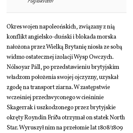
Fuglakvæði
Okres wojen napoleońskich, związany z nią
konflikt angielsko-duński i blokada morska
nałożona przez Wielką Brytanię niosła ze sobą
widmo ostatecznej izolacji Wysp Owczych.
Nólsoyar Páll, po przedstawieniu brytyjskim
władzom położenia swojej ojczyzny, uzyskał
zgodę na transport ziarna. W zastępstwie
wcześniej przechwyconego w cieśninie
Skagerrak i uszkodzonego przez brytyjskie
okręty Royndin Fríða otrzymał on statek North
Star. Wyruszył nim na przełomie lat 1808/1809