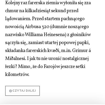
Kolejny raz farerska ziemia wyłoniła się zza
chmur na kilkadziesiąt sekund przed
lądowaniem. Przed startem pachnącego
nowością Airbusa 320 (dumnie noszącego
nazwisko Williama Heinesena) z głośników
sączyła się, zamiast utartej popowej papki,
składanka farerskich kvæði, m.in. Grímur á
Miðalnesi. I jak tu nie uronić nostalgicznej
łezki? Mimo, że do Farojów jeszcze setki
kilometrów.
CZYTAJ DALEJ