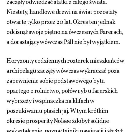
zaczęły odwiedzać statki z całego świata.
Niestety, handlowe drzwi na świat pozostały
otwarte tylko przez 20 lat. Okres ten jednak
odcisnął swoje piętno na ówczesnych Farerach,
a dorastający wówczas Páll nie był wyjątkiem.
Horyzonty codziennych rozterek mieszkańców
archipelagu zaczęły wówczas wykraczać poza
zapewnienie sobie podstawowego bytu
opartego o rolnictwo, połów ryb u farerskich
wybrzeży i wspinaczka na klifach w
poszukiwaniu ptasich jaj. W tym krótkim
okresie prosperity Nolsøe zdobył solidne
wykształcenie, poznał tajniki nawigacji i służył