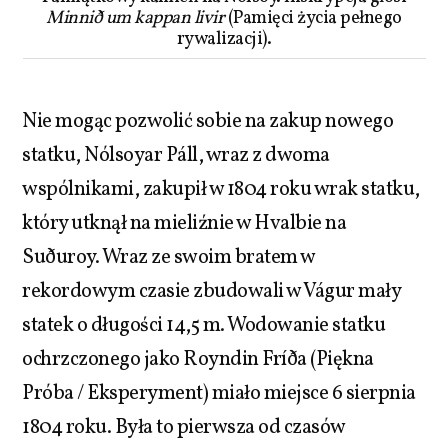
Minnið um kappan livir
(Pamięci życia pełnego
rywalizacji).
Nie mogąc pozwolić sobie na zakup nowego
statku, Nólsoyar Páll, wraz z dwoma
wspólnikami, zakupił w 1804 roku wrak statku,
który utknął na mieliźnie w Hvalbie na
Suðuroy. Wraz ze swoim bratem w
rekordowym czasie zbudowali w Vágur mały
statek o długości 14,5 m. Wodowanie statku
ochrzczonego jako Royndin Fríða (Piękna
Próba / Eksperyment) miało miejsce 6 sierpnia
1804 roku. Była to pierwsza od czasów