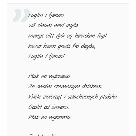
Fuglin í fjøruni
við sínum nevi reyða
mangt eitt djór og høviskan fugl
hevur hann greitt frá deyða,
Fuglin í fjøruni.
Ptak na wybrzeżu
Ze swoim czerwonym dziobem.
Wiele zwierząt i szlachetnych ptaków
Ocalił od śmierci.
Ptak na wybrzeżu.