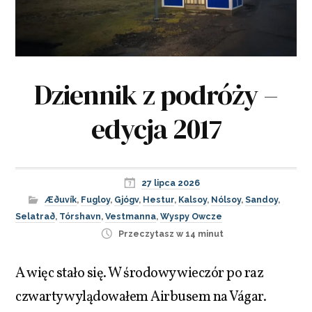
Dziennik z podróży –
edycja 2017
27 lipca 2026
Æðuvík
,
Fugloy
,
Gjógv
,
Hestur
,
Kalsoy
,
Nólsoy
,
Sandoy
,
Selatrað
,
Tórshavn
,
Vestmanna
,
Wyspy Owcze
Przeczytasz w 14 minut
A więc stało się. W środowy wieczór po raz
czwarty wylądowałem Airbusem na Vágar.