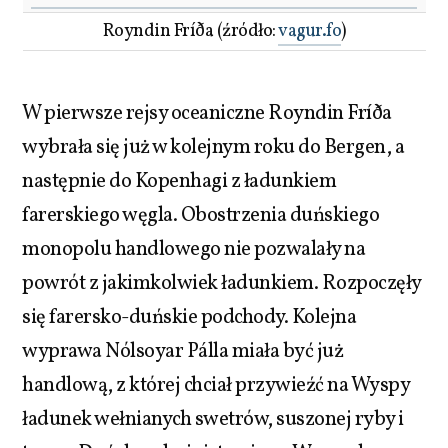
Royndin Fríða (źródło:
vagur.fo
)
W pierwsze rejsy oceaniczne Royndin Fríða
wybrała się już w kolejnym roku do Bergen, a
następnie do Kopenhagi z ładunkiem
farerskiego węgla. Obostrzenia duńskiego
monopolu handlowego nie pozwalały na
powrót z jakimkolwiek ładunkiem. Rozpoczęły
się farersko-duńskie podchody. Kolejna
wyprawa Nólsoyar Pálla miała być już
handlową, z której chciał przywieźć na Wyspy
ładunek wełnianych swetrów, suszonej ryby i