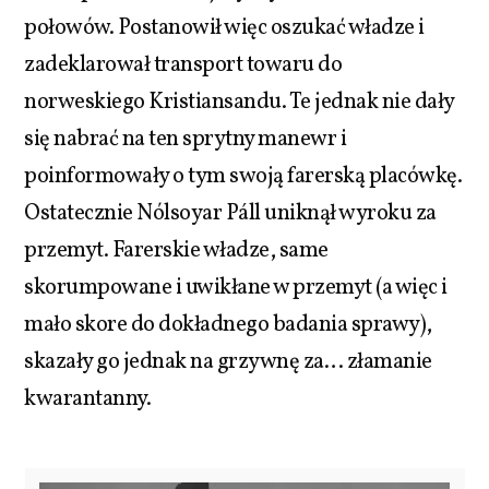
połowów. Postanowił więc oszukać władze i
zadeklarował transport towaru do
norweskiego Kristiansandu. Te jednak nie dały
się nabrać na ten sprytny manewr i
poinformowały o tym swoją farerską placówkę.
Ostatecznie Nólsoyar Páll uniknął wyroku za
przemyt. Farerskie władze, same
skorumpowane i uwikłane w przemyt (a więc i
mało skore do dokładnego badania sprawy),
skazały go jednak na grzywnę za… złamanie
kwarantanny.