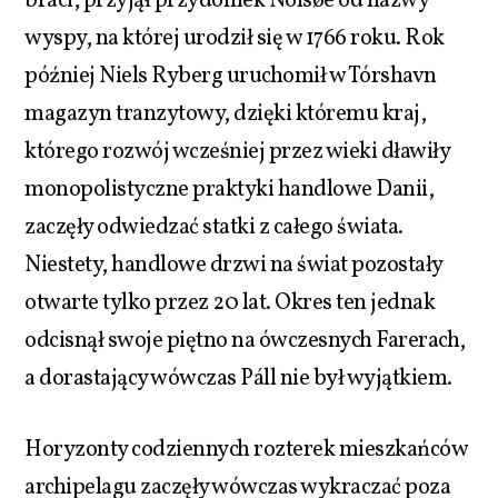
braci, przyjął przydomek Nolsøe od nazwy
wyspy, na której urodził się w 1766 roku. Rok
później Niels Ryberg uruchomił w Tórshavn
magazyn tranzytowy, dzięki któremu kraj,
którego rozwój wcześniej przez wieki dławiły
monopolistyczne praktyki handlowe Danii,
zaczęły odwiedzać statki z całego świata.
Niestety, handlowe drzwi na świat pozostały
otwarte tylko przez 20 lat. Okres ten jednak
odcisnął swoje piętno na ówczesnych Farerach,
a dorastający wówczas Páll nie był wyjątkiem.
Horyzonty codziennych rozterek mieszkańców
archipelagu zaczęły wówczas wykraczać poza