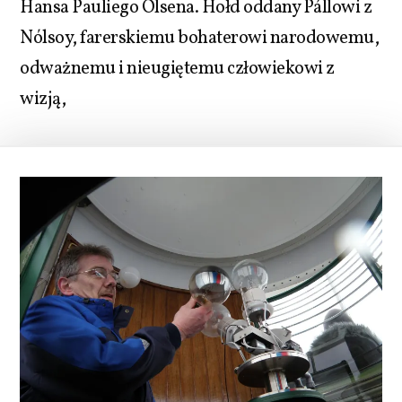
Hansa Pauliego Olsena. Hołd oddany Pállowi z
Nólsoy, farerskiemu bohaterowi narodowemu,
odważnemu i nieugiętemu człowiekowi z
wizją,