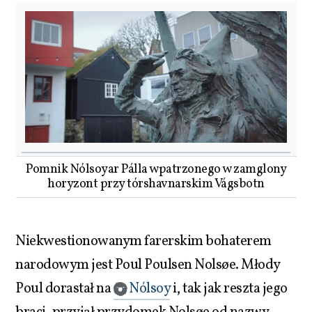
Pomnik Nólsoyar Pálla wpatrzonego w zamglony
horyzont przy tórshavnarskim Vágsbotn
Niekwestionowanym farerskim bohaterem
narodowym jest Poul Poulsen Nolsøe. Młody
Poul dorastał na
Nólsoy
i, tak jak reszta jego