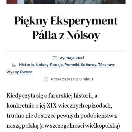
Piękny Eksperyment
Pálla z Nólsoy
29 maja 2018
Historia
,
Nólsoy
,
Poezja
,
Pomniki
,
Suðuroy
,
Tórshavn
,
Wyspy Owcze
Przeczytasz w 6 minut
Kiedy czyta się o farerskiej historii, a
konkretnie o jej XIX-wiecznych epizodach,
trudno nie dostrzec pewnych podobieństw z
naszą polską (a w szczególności wielkopolską)