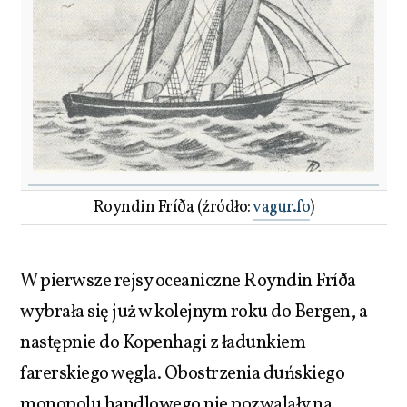
Royndin Fríða (źródło:
vagur.fo
)
W pierwsze rejsy oceaniczne Royndin Fríða
wybrała się już w kolejnym roku do Bergen, a
następnie do Kopenhagi z ładunkiem
farerskiego węgla. Obostrzenia duńskiego
monopolu handlowego nie pozwalały na