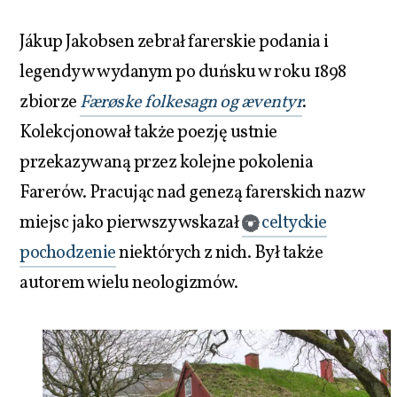
Jákup Jakobsen zebrał farerskie podania i
legendy w wydanym po duńsku w roku 1898
zbiorze
Færøske folkesagn og æventyr
.
Kolekcjonował także poezję ustnie
przekazywaną przez kolejne pokolenia
Farerów. Pracując nad genezą farerskich nazw
miejsc jako pierwszy wskazał
celtyckie
pochodzenie
niektórych z nich. Był także
autorem wielu neologizmów.