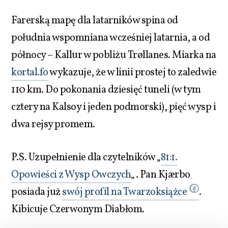
Farerską mapę dla latarników spina od
południa wspomniana wcześniej latarnia, a od
północy – Kallur w pobliżu Trøllanes. Miarka na
kortal.fo
wykazuje, że w linii prostej to zaledwie
110 km. Do pokonania dziesięć tuneli (w tym
cztery na Kalsoy i jeden podmorski), pięć wysp i
dwa rejsy promem.
P.S. Uzupełnienie dla czytelników „
81:1.
Opowieści z Wysp Owczych
„. Pan Kjærbo
posiada już
swój profil na Twarzoksiążce
.
Kibicuje Czerwonym Diabłom.