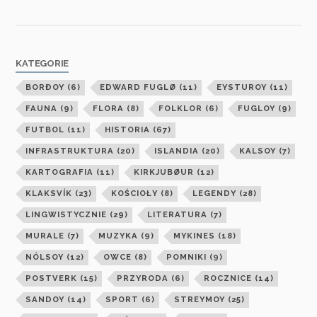
KATEGORIE
BORÐOY
(6)
EDWARD FUGLØ
(11)
EYSTUROY
(11)
FAUNA
(9)
FLORA
(8)
FOLKLOR
(6)
FUGLOY
(9)
FUTBOL
(11)
HISTORIA
(67)
INFRASTRUKTURA
(20)
ISLANDIA
(20)
KALSOY
(7)
KARTOGRAFIA
(11)
KIRKJUBØUR
(12)
KLAKSVÍK
(23)
KOŚCIOŁY
(8)
LEGENDY
(28)
LINGWISTYCZNIE
(29)
LITERATURA
(7)
MURALE
(7)
MUZYKA
(9)
MYKINES
(18)
NÓLSOY
(12)
OWCE
(8)
POMNIKI
(9)
POSTVERK
(15)
PRZYRODA
(6)
ROCZNICE
(14)
SANDOY
(14)
SPORT
(6)
STREYMOY
(25)