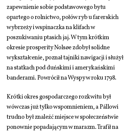
zapewnienie sobie podstawowego bytu
opartego o rolnictwo, połów ryb u farerskich
wybrzeży i wspinaczka na klifach w
poszukiwaniu ptasich jaj. W tym krótkim
okresie prosperity Nolsøe zdobył solidne
wykształcenie, poznał tajniki nawigacji i służył
na statkach pod duńskimi i amerykańskimi
banderami. Powrócił na Wyspy w roku 1798.
Krótki okres gospodarczego rozkwitu był
wówczas już tylko wspomnieniem, a Pállowi
trudno był znaleźć miejsce w społeczeństwie
ponownie popadającym w marazm. Trafił na