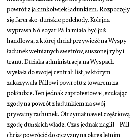
powrót z jakimkolwiek ładunkiem. Rozpoczęły
się farersko-duńskie podchody. Kolejna
wyprawa Nólsoyar Pálla miała być już
handlową, z której chciał przywieźć na Wyspy
ładunek wełnianych swetrów, suszonej ryby i
tranu. Duńska administracja na Wyspach
wysłała do swojej centrali list, w którym
zakazywała Pállowi powrotu z towarem na
pokładzie. Ten jednak zaprotestował, szukając
zgody na powrót z ładunkiem na swój
prywatny rachunek. Otrzymał nawet częściową
zgodę duńskich władz. Czas jednak naglił – Páll
chciał powrócić do ojczyzny na okres letnim