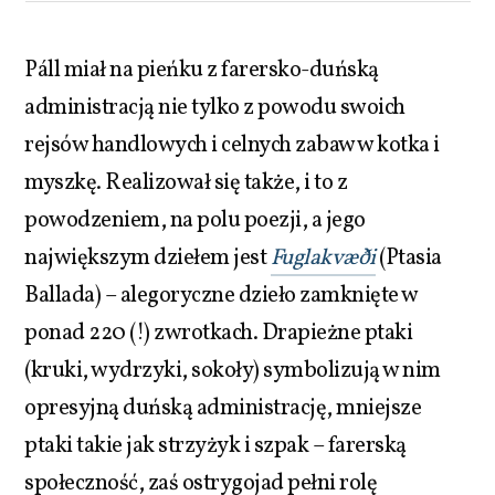
Páll miał na pieńku z farersko-duńską
administracją nie tylko z powodu swoich
rejsów handlowych i celnych zabaw w kotka i
myszkę. Realizował się także, i to z
powodzeniem, na polu poezji, a jego
największym dziełem jest
Fuglakvæði
(Ptasia
Ballada) – alegoryczne dzieło zamknięte w
ponad 220 (!) zwrotkach. Drapieżne ptaki
(kruki, wydrzyki, sokoły) symbolizują w nim
opresyjną duńską administrację, mniejsze
ptaki takie jak strzyżyk i szpak – farerską
społeczność, zaś ostrygojad pełni rolę