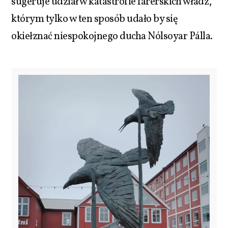
sugeruje udział w katastrofie farerskich władz,
którym tylko w ten sposób udało by się
okiełznać niespokojnego ducha Nólsoyar Pálla.