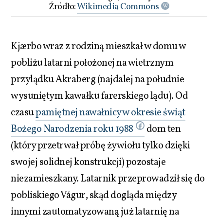
Źródło:
Wikimedia Commons
Kjærbo wraz z rodziną mieszkał w domu w
pobliżu latarni położonej na wietrznym
przylądku Akraberg (najdalej na południe
wysuniętym kawałku farerskiego lądu). Od
czasu
pamiętnej nawałnicy w okresie świąt
Bożego Narodzenia roku 1988
dom ten
(który przetrwał próbę żywiołu tylko dzięki
swojej solidnej konstrukcji) pozostaje
niezamieszkany. Latarnik przeprowadził się do
pobliskiego Vágur, skąd dogląda między
innymi zautomatyzowaną już latarnię na