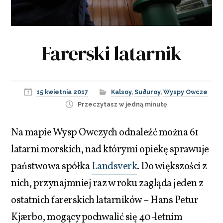
Farerski latarnik
15 kwietnia 2017
Kalsoy
,
Suðuroy
,
Wyspy Owcze
Przeczytasz w jedną minutę
Na mapie Wysp Owczych odnaleźć można 61
latarni morskich, nad którymi opiekę sprawuje
państwowa spółka
Landsverk
. Do większości z
nich, przynajmniej raz w roku zagląda jeden z
ostatnich farerskich latarników – Hans Petur
Kjærbo, mogący pochwalić się 40-letnim