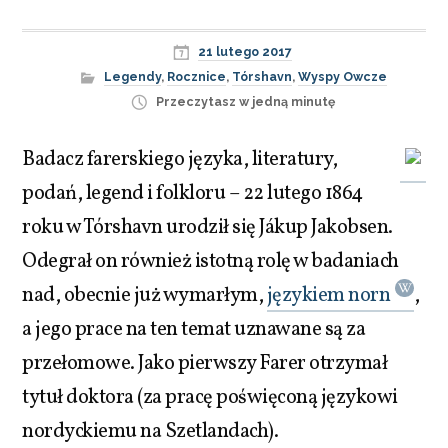
21 lutego 2017
Legendy
,
Rocznice
,
Tórshavn
,
Wyspy Owcze
Przeczytasz w jedną minutę
Badacz farerskiego języka, literatury,
podań, legend i folkloru – 22 lutego 1864
roku w Tórshavn urodził się Jákup Jakobsen.
Odegrał on również istotną rolę w badaniach
nad, obecnie już wymarłym,
językiem norn
,
a jego prace na ten temat uznawane są za
przełomowe. Jako pierwszy Farer otrzymał
tytuł doktora (za pracę poświęconą językowi
nordyckiemu na Szetlandach).