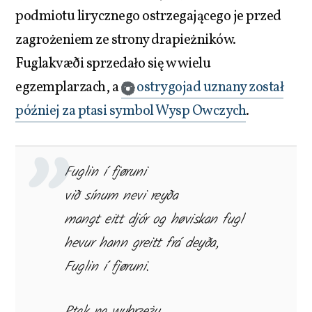
podmiotu lirycznego ostrzegającego je przed
zagrożeniem ze strony drapieżników.
Fuglakvæði sprzedało się w wielu
egzemplarzach, a
ostrygojad uznany został
później za ptasi symbol Wysp Owczych
.
Fuglin í fjøruni
við sínum nevi reyða
mangt eitt djór og høviskan fugl
hevur hann greitt frá deyða,
Fuglin í fjøruni.
Ptak na wybrzeżu