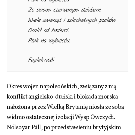
Ze swoim czerwonym dziobem.
Wiele zwierząt i szlachetnych ptaków
Ocalił od śmierci.
Ptak na wybrzeżu.
Fuglakvæði
Okres wojen napoleońskich, związany z nią
konflikt angielsko-duński i blokada morska
nałożona przez Wielką Brytanię niosła ze sobą
widmo ostatecznej izolacji Wysp Owczych.
Nólsoyar Páll, po przedstawieniu brytyjskim