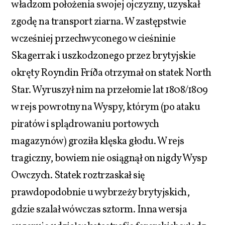
władzom położenia swojej ojczyzny, uzyskał
zgodę na transport ziarna. W zastępstwie
wcześniej przechwyconego w cieśninie
Skagerrak i uszkodzonego przez brytyjskie
okręty Royndin Fríða otrzymał on statek North
Star. Wyruszył nim na przełomie lat 1808/1809
w rejs powrotny na Wyspy, którym (po ataku
piratów i splądrowaniu portowych
magazynów) groziła klęska głodu. W rejs
tragiczny, bowiem nie osiągnął on nigdy Wysp
Owczych. Statek roztrzaskał się
prawdopodobnie u wybrzeży brytyjskich,
gdzie szalał wówczas sztorm. Inna wersja