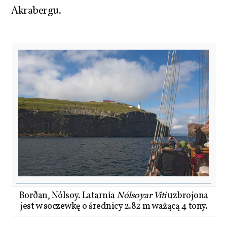
Akrabergu.
Borðan, Nólsoy. Latarnia
Nólsoyar Viti
uzbrojona
jest w soczewkę o średnicy 2.82 m ważącą 4 tony.