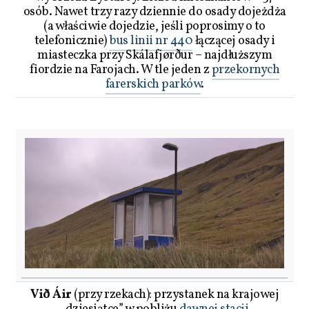
osób. Nawet trzy razy dziennie do osady dojeżdża
(a właściwie dojedzie, jeśli poprosimy o to
telefonicznie)
bus linii nr 440
łączącej osady i
miasteczka przy Skálafjørður – najdłuższym
fiordzie na Farojach. W tle jeden z
przekornych
farerskich parków
.
Við Áir
(przy rzekach): przystanek na krajowej