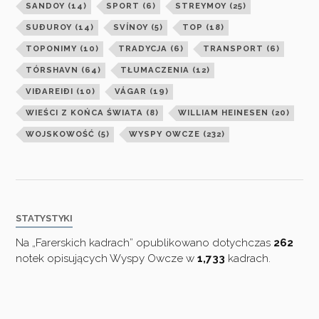
SANDOY
(14)
SPORT
(6)
STREYMOY
(25)
SUÐUROY
(14)
SVÍNOY
(5)
TOP
(18)
TOPONIMY
(10)
TRADYCJA
(6)
TRANSPORT
(6)
TÓRSHAVN
(64)
TŁUMACZENIA
(12)
VIÐAREIÐI
(10)
VÁGAR
(19)
WIEŚCI Z KOŃCA ŚWIATA
(8)
WILLIAM HEINESEN
(20)
WOJSKOWOŚĆ
(5)
WYSPY OWCZE
(232)
STATYSTYKI
Na „Farerskich kadrach” opublikowano dotychczas
262
notek opisujących Wyspy Owcze w
1,733
kadrach.