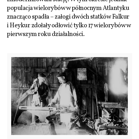
populacja wielorybów w północnym Atlantyku
znacząco spadła – załogi dwóch statków Falkur
i Heykur zdołały odłowić tylko 17 wielorybów w
pierwszym roku działalności.