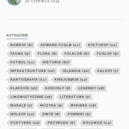
30 CZERWCA 2025
KATEGORIE
BORÐOY
(6)
EDWARD FUGLØ
(11)
EYSTUROY
(11)
FAUNA
(9)
FLORA
(8)
FOLKLOR
(6)
FUGLOY
(9)
FUTBOL
(11)
HISTORIA
(67)
INFRASTRUKTURA
(20)
ISLANDIA
(20)
KALSOY
(7)
KARTOGRAFIA
(11)
KIRKJUBØUR
(12)
KLAKSVÍK
(23)
KOŚCIOŁY
(8)
LEGENDY
(28)
LINGWISTYCZNIE
(29)
LITERATURA
(7)
MURALE
(7)
MUZYKA
(9)
MYKINES
(18)
NÓLSOY
(12)
OWCE
(8)
POMNIKI
(9)
POSTVERK
(15)
PRZYRODA
(6)
ROCZNICE
(14)