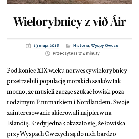
Wielorybnicy z við Áir
13 maja 2018
Historia
,
Wyspy Owcze
Przeczytasz w 4 minuty
Pod koniec XIX wieku norwescy wielorybnicy
przetrzebili populację morskich ssaków tak
mocno, że musieli zacząć szukać łowisk poza
rodzimym Finnmarkiem i Nordlandem. Swoje
zainteresowanie skierowali najpierw na
Islandię. Kiedy jednak okazało się, że łowiska
przy Wyspach Owczych są do nich bardzo