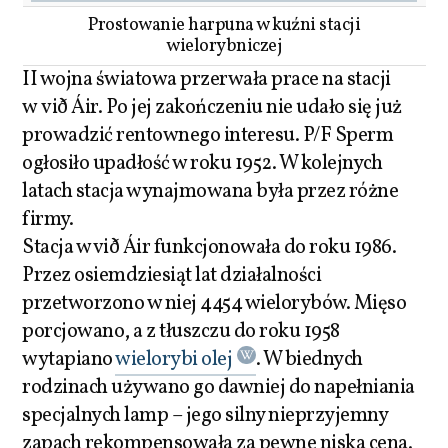
Prostowanie harpuna w kuźni stacji
wielorybniczej
II wojna światowa przerwała prace na stacji
w við Áir. Po jej zakończeniu nie udało się już
prowadzić rentownego interesu. P/F Sperm
ogłosiło upadłość w roku 1952. W kolejnych
latach stacja wynajmowana była przez różne
firmy.
Stacja w við Áir funkcjonowała do roku 1986.
Przez osiemdziesiąt lat działalności
przetworzono w niej 4454 wielorybów. Mięso
porcjowano, a z tłuszczu do roku 1958
wytapiano
wielorybi olej
. W biednych
rodzinach używano go dawniej do napełniania
specjalnych lamp – jego silny nieprzyjemny
zapach rekompensowała za pewne niska cena.