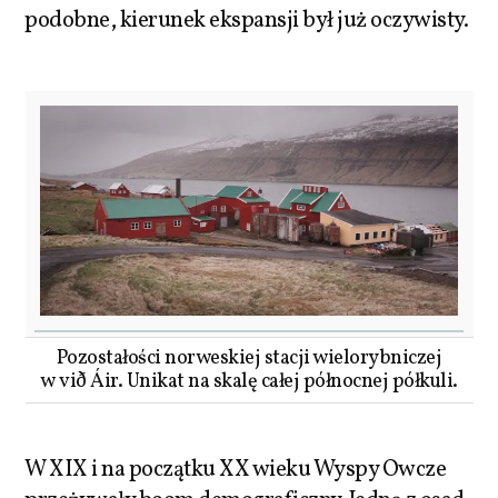
podobne, kierunek ekspansji był już oczywisty.
Pozostałości norweskiej stacji wielorybniczej
w við Áir. Unikat na skalę całej północnej półkuli.
W XIX i na początku XX wieku Wyspy Owcze