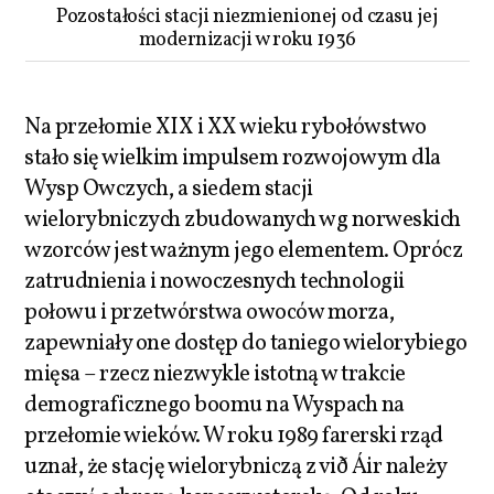
Pozostałości stacji niezmienionej od czasu jej
modernizacji w roku 1936
Na przełomie XIX i XX wieku rybołówstwo
stało się wielkim impulsem rozwojowym dla
Wysp Owczych, a siedem stacji
wielorybniczych zbudowanych wg norweskich
wzorców jest ważnym jego elementem. Oprócz
zatrudnienia i nowoczesnych technologii
połowu i przetwórstwa owoców morza,
zapewniały one dostęp do taniego wielorybiego
mięsa – rzecz niezwykle istotną w trakcie
demograficznego boomu na Wyspach na
przełomie wieków. W roku 1989 farerski rząd
uznał, że stację wielorybniczą z við Áir należy