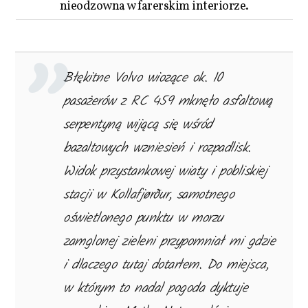
nieodzowna w farerskim interiorze.
Błękitne Volvo wiozące ok. 10
pasażerów z RC 459 mknęło asfaltową
serpentyną wijącą się wśród
bazaltowych wzniesień i rozpadlisk.
Widok przystankowej wiaty i pobliskiej
stacji w Kollafjørður, samotnego
oświetlonego punktu w morzu
zamglonej zieleni przypomniał mi gdzie
i dlaczego tutaj dotarłem. Do miejsca,
w którym to nadal pogoda dyktuje