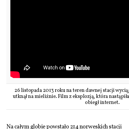
26 listopada 2013 roku na teren dawnej stacji wyciąg
utknął na mieliźnie. Film z eksplozją, która nastąpi
obiegł internet.
Na całym globie powstało 214 norweskich stacji