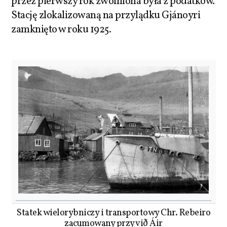
przez pierwszy rok zwolniona była z podatków.
Stację zlokalizowaną na przylądku Gjánoyri
zamknięto w roku 1925.
Statek wielorybniczy i transportowy Chr. Rebeiro
zacumowany przy við Áir