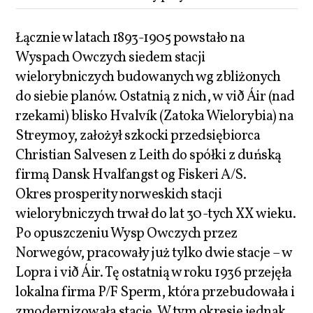
Łącznie w latach 1893-1905 powstało na
Wyspach Owczych siedem stacji
wielorybniczych budowanych wg zbliżonych
do siebie planów. Ostatnią z nich, w við Áir (nad
rzekami) blisko Hvalvík (Zatoka Wielorybia) na
Streymoy, założył szkocki przedsiębiorca
Christian Salvesen z Leith do spółki z duńską
firmą Dansk Hvalfangst og Fiskeri A/S.
Okres prosperity norweskich stacji
wielorybniczych trwał do lat 30-tych XX wieku.
Po opuszczeniu Wysp Owczych przez
Norwegów, pracowały już tylko dwie stacje – w
Lopra i við Áir. Tę ostatnią w roku 1936 przejęła
lokalna firma P/F Sperm, która przebudowała i
zmodernizowała stację. W tym okresie jednak