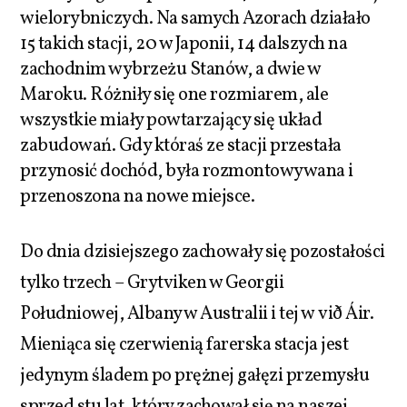
wielorybniczych. Na samych Azorach działało
15 takich stacji, 20 w Japonii, 14 dalszych na
zachodnim wybrzeżu Stanów, a dwie w
Maroku. Różniły się one rozmiarem, ale
wszystkie miały powtarzający się układ
zabudowań. Gdy któraś ze stacji przestała
przynosić dochód, była rozmontowywana i
przenoszona na nowe miejsce.
Do dnia dzisiejszego zachowały się pozostałości
tylko trzech – Grytviken w Georgii
Południowej, Albany w Australii i tej w við Áir.
Mieniąca się czerwienią farerska stacja jest
jedynym śladem po prężnej gałęzi przemysłu