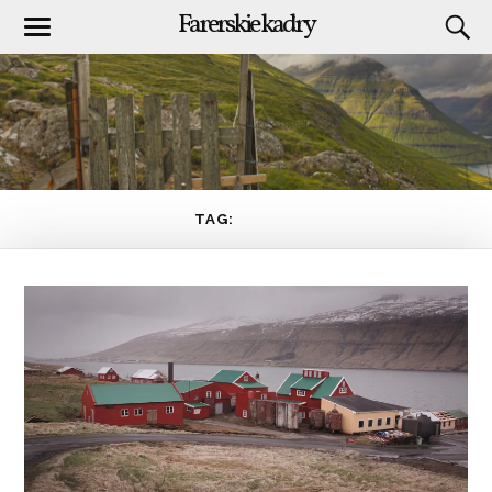
Farerskie kadry
TAG:
VIÐ ÁIR