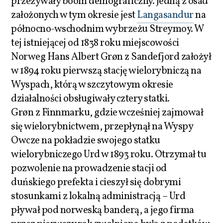
przeżywały boom demograficzny. Jedną z osad
założonych w tym okresie jest
Langasandur
na
północno-wschodnim wybrzeżu Streymoy. W
tej istniejącej od 1838 roku miejscowości
Norweg Hans Albert Grøn z Sandefjord założył
w 1894 roku pierwszą stację wielorybniczą na
Wyspach, którą w szczytowym okresie
działalności obsługiwały cztery statki.
Grøn z Finnmarku, gdzie wcześniej zajmował
się wielorybnictwem, przepłynął na Wyspy
Owcze na pokładzie swojego statku
wielorybniczego Urd w 1893 roku. Otrzymał tu
pozwolenie na prowadzenie stacji od
duńskiego prefekta i cieszył się dobrymi
stosunkami z lokalną administracją – Urd
pływał pod norweską banderą, a jego firma