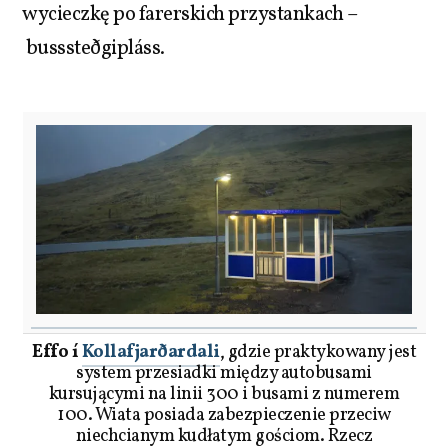
wycieczkę po farerskich przystankach –
busssteðgipláss.
Effo í
Kollafjarðardali
, gdzie praktykowany jest
system przesiadki między autobusami
kursującymi na linii 300 i busami z numerem
100. Wiata posiada zabezpieczenie przeciw
niechcianym kudłatym gościom. Rzecz