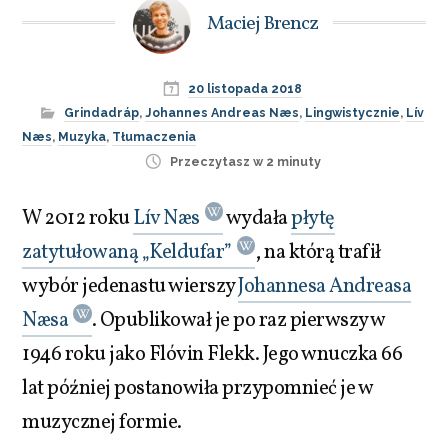
Maciej Brencz
20 listopada 2018
Grindadráp
,
Johannes Andreas Næs
,
Lingwistycznie
,
Lív
Næs
,
Muzyka
,
Tłumaczenia
Przeczytasz w 2 minuty
W 2012 roku
Lív Næs
wydała
płytę
zatytułowaną „Keldufar”
, na którą trafił
wybór jedenastu wierszy
Johannesa Andreasa
Næsa
. Opublikował je po raz pierwszy w
1946 roku jako Flóvin Flekk. Jego wnuczka 66
lat później postanowiła przypomnieć je w
muzycznej formie.