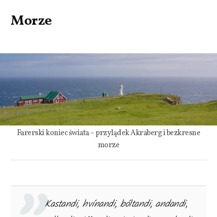
Morze
Farerski koniec świata – przylądek Akraberg i bezkresne
morze
Kastandi, hvínandi, bóltandi, andandi,