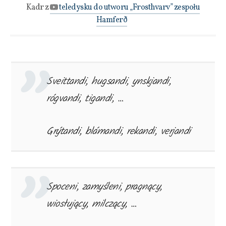
Kadr z
teledysku do utworu „Frosthvarv” zespołu
Hamferð
Sveittandi, hugsandi, ynskjandi,
rógvandi, tigandi, …
Grýtandi, blámandi, rekandi, verjandi
Spoceni, zamyśleni, pragnący,
wiosłujący, milczący, …