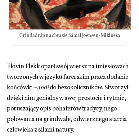
Grindadráp na obrazie Sámal Joensen-Mikinesa
Flóvin Flekk oparł swój wiersz na imiesłowach
tworzonych w języku farerskim przez dodanie
końcówki –
andi
do bezokoliczników. Stworzył
dzięki nim genialny w swej prostocie i rytmie,
poruszający opis bohaterów tradycyjnego
polowania na grindwale, odwiecznego starcia
człowieka z siłami natury.