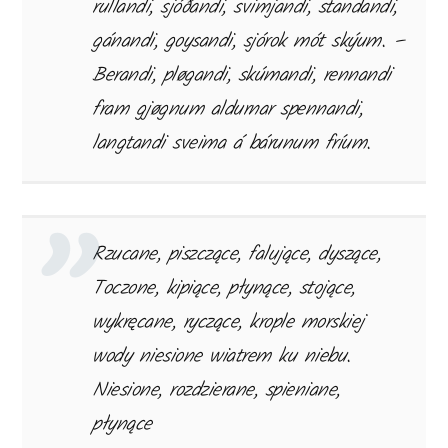
rullandi, sjóðandi, svimjandi, standandi,
gánandi, goysandi, sjórok mót skýum. –
Berandi, pløgandi, skúmandi, rennandi
fram gjøgnum aldurnar spennandi,
langtandi sveima á bárunum fríum.
Rzucane, piszczące, falujące, dyszące,
Toczone, kipiące, płynące, stojące,
wykręcane, ryczące, krople morskiej
wody niesione wiatrem ku niebu.
Niesione, rozdzierane, spieniane,
płynące