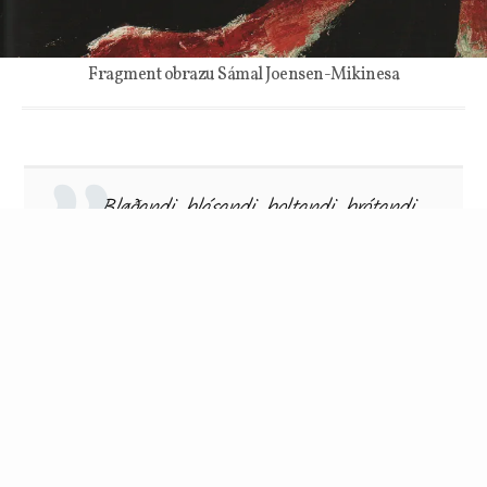
Fragment obrazu Sámal Joensen-Mikinesa
Bløðandi, blásandi, boltandi, brótandi,
malandi, lúgvandi, søkkandi, flótandi
Tungliga vaðandi, skelvandi, skerandi,
leitandi, lærandi, spyrjandi, berandi
Krwawiące, dmące, uciekające, walczące,