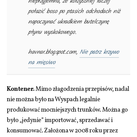
nieprzyjemna, że korzystniej raczej
połazić boso po ptasich odchodach niż
napoczynać ukradkiem butelczynę
płynu wyskokowego.
havnar.blogspot.com,
Nie patrz krzywo
na mięsiwo
Kontener.
Mimo złagodzenia przepisów, nadal
nie można było na Wyspach legalnie
produkować mocniejszych trunków. Można go
było „jedynie” importować, sprzedawać i
konsumować. Założona w 2008 roku przez