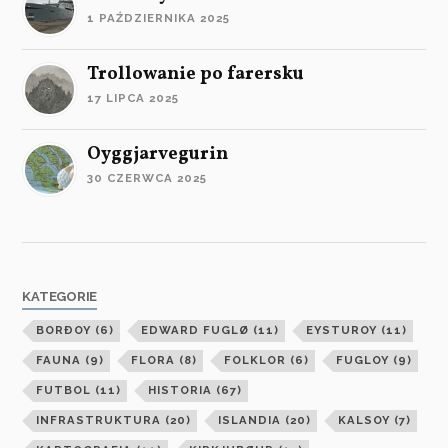
1 PAŹDZIERNIKA 2025
Trollowanie po farersku
17 LIPCA 2025
Oyggjarvegurin
30 CZERWCA 2025
KATEGORIE
BORÐOY
(6)
EDWARD FUGLØ
(11)
EYSTUROY
(11)
FAUNA
(9)
FLORA
(8)
FOLKLOR
(6)
FUGLOY
(9)
FUTBOL
(11)
HISTORIA
(67)
INFRASTRUKTURA
(20)
ISLANDIA
(20)
KALSOY
(7)