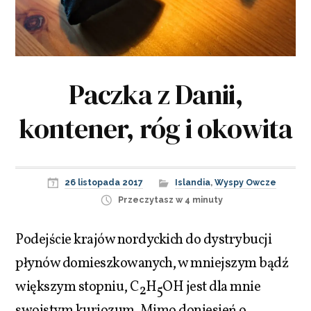
Paczka z Danii,
kontener, róg i okowita
26 listopada 2017
Islandia
,
Wyspy Owcze
Przeczytasz w 4 minuty
Podejście krajów nordyckich do dystrybucji
płynów domieszkowanych, w mniejszym bądź
większym stopniu, C
H
OH jest dla mnie
2
5
swoistym kuriozum. Mimo doniesień o