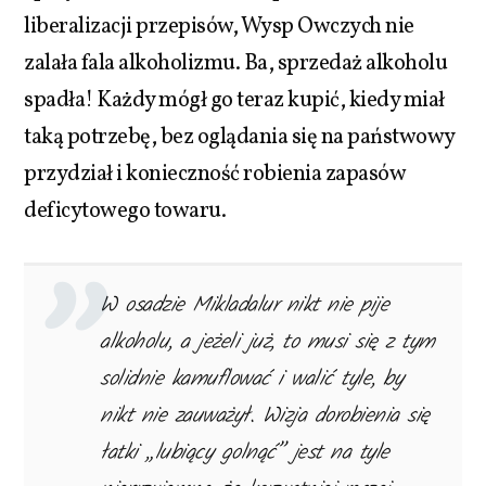
liberalizacji przepisów, Wysp Owczych nie
zalała fala alkoholizmu. Ba, sprzedaż alkoholu
spadła! Każdy mógł go teraz kupić, kiedy miał
taką potrzebę, bez oglądania się na państwowy
przydział i konieczność robienia zapasów
deficytowego towaru.
W osadzie Mikladalur nikt nie pije
alkoholu, a jeżeli już, to musi się z tym
solidnie kamuflować i walić tyle, by
nikt nie zauważył. Wizja dorobienia się
łatki „lubiący golnąć” jest na tyle