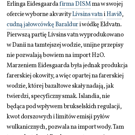
Erlinga Eidesgaarda
firma DISM
ma w swojej
ofercie wyborne akvavity
Lívsins vatn
i
Havið
,
cudną jałowcówkę Baraldur
i wódkę Eldvatn.
Pierwszą partię Lívsins vatn wyprodukowano
w Danii na tamtejszej wodzie, unijne przepisy
nie pozwalają bowiem na import H2O.
Marzeniem Eidesgaarda była jednak produkcja
farerskiej okowity, a więc opartej na farerskiej
wodzie, której bazaltowe skały nadają, jak
twierdzi, specyficzny smak. Islandia, nie
będąca pod wpływem brukselskich regulacji,
kwot dorszowych i limitów emisji pyłów
wulkanicznych, pozwala na import wody. Tam