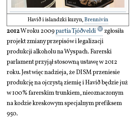
Havið i islandzki kuzyn,
Brennivín
2012
W roku 2009
partia Tjóðveldi
zgłosiła
projekt zmiany przepisów i legalizacji
produkcji alkoholu na Wyspach. Farerski
parlament przyjął stosowną ustawę w 2012
roku. Jest więc nadzieja, że DISM przeniesie
produkcję na ojczystą ziemię i Havið będzie już
w 100% farerskim trunkiem, nieoznaczonym
na kodzie kreskowym specjalnym prefiksem
950.