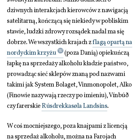
dziwnych interakcjach kierowców z nawigacją
satelitarną, kończącą się niekiedy w pobliskim
stawie, ludzki zdrowy rozsądek nadal ma się
dobrze. We wszystkich krajach z
flagą opartą na
nordyckim krzyżu
(poza Danią) opiekuńczą
łapkę na sprzedaży alkoholu kładzie państwo,
prowadząc sieć sklepów znaną pod nazwami
takimi jak System Bolaget, Vinmonopolet, Alko
(Finowie nazywają rzeczy po imieniu), Vínbúð
czy farerskie
Rúsdrekkasøla Landsins
.
W coś mocniejszego, poza knajpami z licencją
na sprzedaż alkoholu, można na Farojach