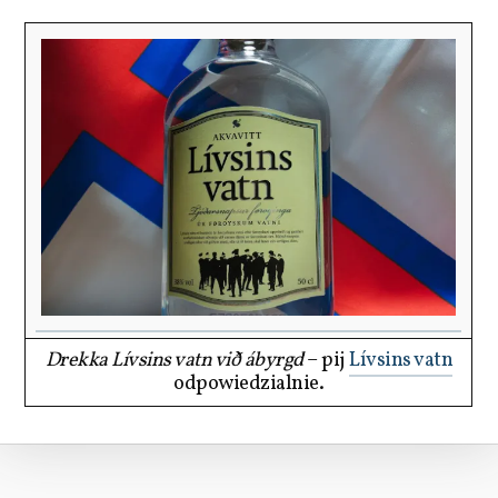
Drekka Lívsins vatn við ábyrgd
– pij
Lívsins vatn
odpowiedzialnie.