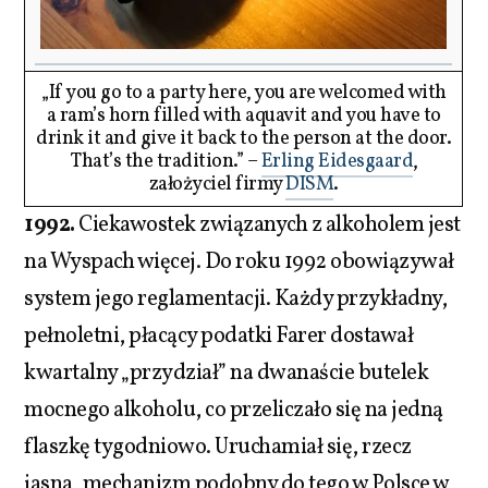
„If you go to a party here, you are welcomed with
a ram’s horn filled with aquavit and you have to
drink it and give it back to the person at the door.
That’s the tradition.” –
Erling Eidesgaard
,
założyciel firmy
DISM
.
1992.
Ciekawostek związanych z alkoholem jest
na Wyspach więcej. Do roku 1992 obowiązywał
system jego reglamentacji. Każdy przykładny,
pełnoletni, płacący podatki Farer dostawał
kwartalny „przydział” na dwanaście butelek
mocnego alkoholu, co przeliczało się na jedną
flaszkę tygodniowo. Uruchamiał się, rzecz
jasna, mechanizm podobny do tego w Polsce w