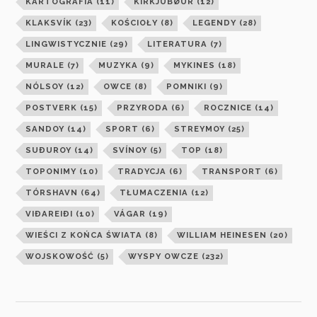
KARTOGRAFIA
(11)
KIRKJUBØUR
(12)
KLAKSVÍK
(23)
KOŚCIOŁY
(8)
LEGENDY
(28)
LINGWISTYCZNIE
(29)
LITERATURA
(7)
MURALE
(7)
MUZYKA
(9)
MYKINES
(18)
NÓLSOY
(12)
OWCE
(8)
POMNIKI
(9)
POSTVERK
(15)
PRZYRODA
(6)
ROCZNICE
(14)
SANDOY
(14)
SPORT
(6)
STREYMOY
(25)
SUÐUROY
(14)
SVÍNOY
(5)
TOP
(18)
TOPONIMY
(10)
TRADYCJA
(6)
TRANSPORT
(6)
TÓRSHAVN
(64)
TŁUMACZENIA
(12)
VIÐAREIÐI
(10)
VÁGAR
(19)
WIEŚCI Z KOŃCA ŚWIATA
(8)
WILLIAM HEINESEN
(20)
WOJSKOWOŚĆ
(5)
WYSPY OWCZE
(232)