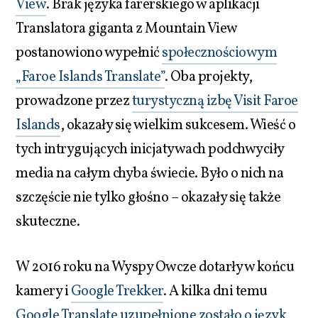
View
. Brak języka farerskiego w aplikacji
Translatora giganta z Mountain View
postanowiono wypełnić
społecznościowym
„Faroe Islands Translate”
. Oba projekty,
prowadzone przez
turystyczną izbę Visit Faroe
Islands
, okazały się wielkim sukcesem. Wieść o
tych intrygujących inicjatywach podchwyciły
media na całym chyba świecie. Było o nich na
szczęście nie tylko głośno – okazały się także
skuteczne.
W 2016 roku na Wyspy Owcze dotarły w końcu
kamery i
Google Trekker
. A kilka dni temu
Google Translate uzupełnione zostało o język