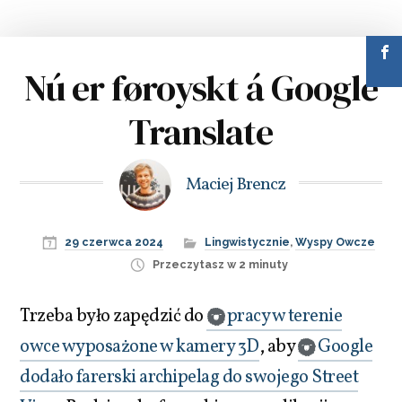
Nú er føroyskt á Google
Translate
Maciej Brencz
29 czerwca 2024
Lingwistycznie
,
Wyspy Owcze
Przeczytasz w 2 minuty
Trzeba było zapędzić do
pracy w terenie
owce wyposażone w kamery 3D
, aby
Google
dodało farerski archipelag do swojego Street