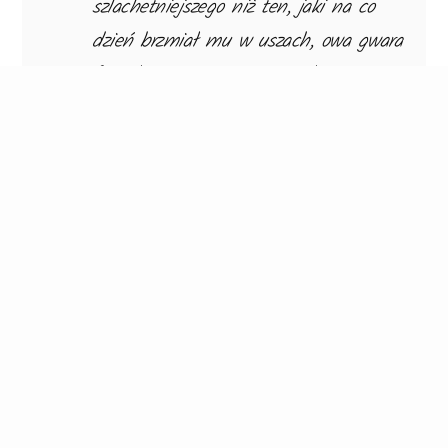
szlachetniejszego niż ten, jaki na co
dzień brzmiał mu w uszach, owa gwara
farerska, mieszanina norweskiego z
pierwotnymi dźwiękami mowy świata
podziemnych koboldów, gnomów i
trollów.
William Heinesen, „Czarny kocioł”
Autorzy, świadomi błędów mogących pojawiać
się w pierwszych wersjach modelu językowego,
proszą o uwagi, sugestie i zgłaszanie błędów w
tłumaczeniach. A Google już zapowiada