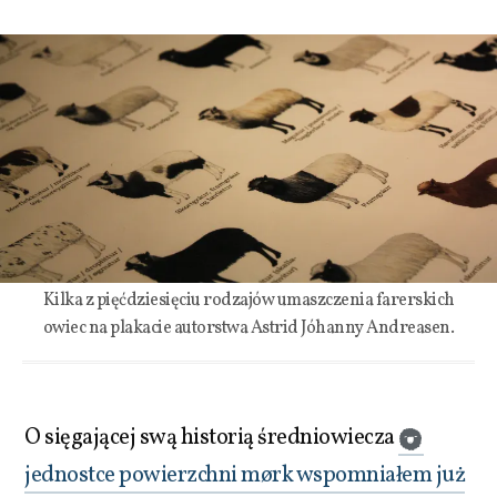
Kilka z pięćdziesięciu rodzajów umaszczenia farerskich
owiec na plakacie autorstwa Astrid Jóhanny Andreasen.
O sięgającej swą historią średniowiecza
jednostce powierzchni mørk wspomniałem już