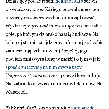
Działający pod adresem
heimabeiti.fo
serwis
prowadzony przez Káriego pozwala nieco ten
pozorny
meszkurowy
chaos uporządkować.
Wystarczy wyszukać interesujące nas farerskie
pole, po którym dziarsko hasają kudłacze. Na
kolejnej stronie znajdziemy informację o liczbie
zamieszkujących je owiec (
Áseyðir
), jego
powierzchni (wyrażonej w
mørk
) i o tym w jaki
sposób znaczy się na nim owcze uszy
(
høgra oyra
/
vinstra oyra
– prawe i lewe ucho).
Nie zabrakło nazwisk i numerów telefonów ich
właścicieli.
Takk fyri, Kári
! Teraz znamy już
namiary do