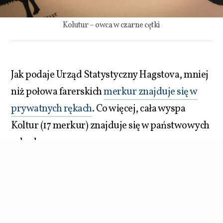
Kolutur – owca w czarne cętki
Jak podaje Urząd Statystyczny Hagstova, mniej
niż połowa farerskich
merkur znajduje się w
prywatnych rękach
. Co więcej, cała wyspa
Koltur (17 merkur) znajduje się w państwowych
rękach.
Liczba wszystkich farerskich owiec oscyluje
wokół 70 tysięcy, obniżając się dość znacznie
podczas sierpniowego ich uboju. Rocznie na