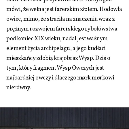
mówi, że wełna jest farerskim złotem. Hodowla
owiec, mimo, że straciła na znaczeniu wraz z
prężnym rozwojem farerskiego rybołówstwa
pod koniec XIX wieku, nadal jest ważnym
element życia archipelagu, a jego kudłaci
mieszkańcy zdobią krajobraz Wysp. Dziś o
tym, który fragment Wysp Owczych jest
najbardziej owczy i dlaczego mørk mørkowi
nierówny.