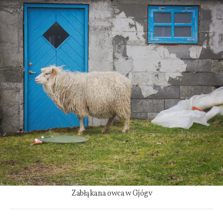
Zabłąkana owca w Gjógv