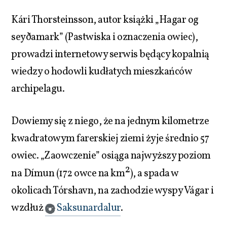
Kári Thorsteinsson, autor książki „Hagar og
seyðamark” (Pastwiska i oznaczenia owiec),
prowadzi internetowy serwis będący kopalnią
wiedzy o hodowli kudłatych mieszkańców
archipelagu.
Dowiemy się z niego, że na jednym kilometrze
kwadratowym farerskiej ziemi żyje średnio 57
owiec. „Zaowczenie” osiąga najwyższy poziom
2
na Dímun (172 owce na km
), a spada w
okolicach Tórshavn, na zachodzie wyspy Vágar i
wzdłuż
Saksunardalur
.