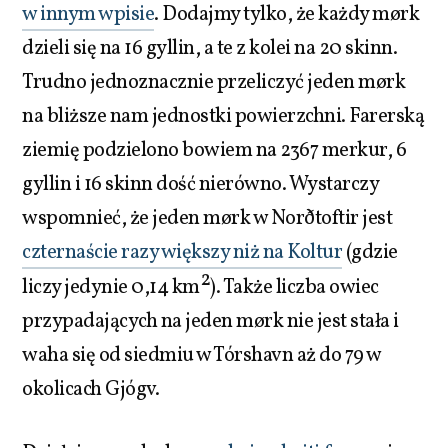
w innym wpisie
. Dodajmy tylko, że każdy mørk
dzieli się na 16 gyllin, a te z kolei na 20 skinn.
Trudno jednoznacznie przeliczyć jeden mørk
na bliższe nam jednostki powierzchni. Farerską
ziemię podzielono bowiem na 2367 merkur, 6
gyllin i 16 skinn dość nierówno. Wystarczy
wspomnieć, że jeden mørk w Norðtoftir jest
czternaście razy większy niż na Koltur
(gdzie
2
liczy jedynie 0,14 km
). Także liczba owiec
przypadających na jeden mørk nie jest stała i
waha się od siedmiu w Tórshavn aż do 79 w
okolicach Gjógv.