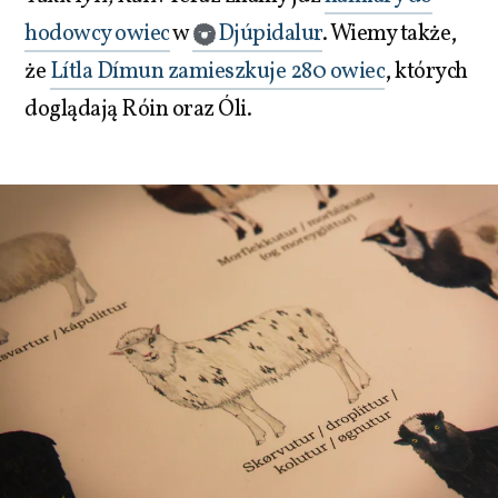
hodowcy owiec
w
Djúpidalur
. Wiemy także,
że
Lítla Dímun zamieszkuje 280 owiec
, których
doglądają Róin oraz Óli.