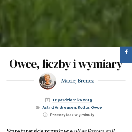
Owce, liczby i wymiary
Maciej Brencz
12 października 2019
Astrid Andreasen
,
Koltur
,
Owce
Przeczytasz w 3 minuty
Stare farerskie przysłowie
ull er Føroya gull