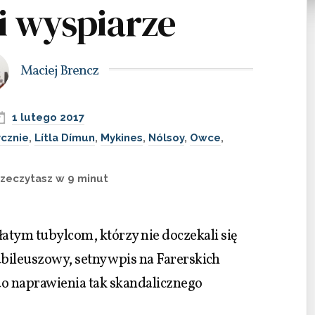
i wyspiarze
Maciej Brencz
1 lutego 2017
ycznie
,
Lítla Dímun
,
Mykines
,
Nólsoy
,
Owce
,
zeczytasz w 9 minut
atym tubylcom, którzy nie doczekali się
ubileuszowy, setny wpis na Farerskich
do naprawienia tak skandalicznego