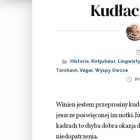
Kudłac
Historia
,
Kirkjubøur
,
Lingwist
Tórshavn
,
Vágar
,
Wyspy Owcze
Pr
Winien jestem przeprosiny kudł
jeszcze poświęconej im notki. J
kadrach to chyba dobra okazja 
niedopatrzenia.