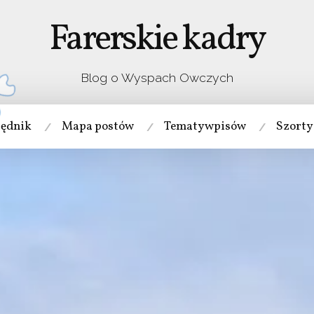
Farerskie kadry
Blog o Wyspach Owczych
będnik
Mapa postów
Tematy wpisów
Szorty