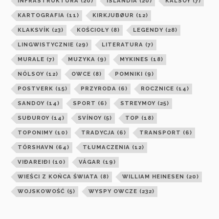
INFRASTRUKTURA
(20)
ISLANDIA
(20)
KALSOY
(7)
KARTOGRAFIA
(11)
KIRKJUBØUR
(12)
KLAKSVÍK
(23)
KOŚCIOŁY
(8)
LEGENDY
(28)
LINGWISTYCZNIE
(29)
LITERATURA
(7)
MURALE
(7)
MUZYKA
(9)
MYKINES
(18)
NÓLSOY
(12)
OWCE
(8)
POMNIKI
(9)
POSTVERK
(15)
PRZYRODA
(6)
ROCZNICE
(14)
SANDOY
(14)
SPORT
(6)
STREYMOY
(25)
SUÐUROY
(14)
SVÍNOY
(5)
TOP
(18)
TOPONIMY
(10)
TRADYCJA
(6)
TRANSPORT
(6)
TÓRSHAVN
(64)
TŁUMACZENIA
(12)
VIÐAREIÐI
(10)
VÁGAR
(19)
WIEŚCI Z KOŃCA ŚWIATA
(8)
WILLIAM HEINESEN
(20)
WOJSKOWOŚĆ
(5)
WYSPY OWCZE
(232)