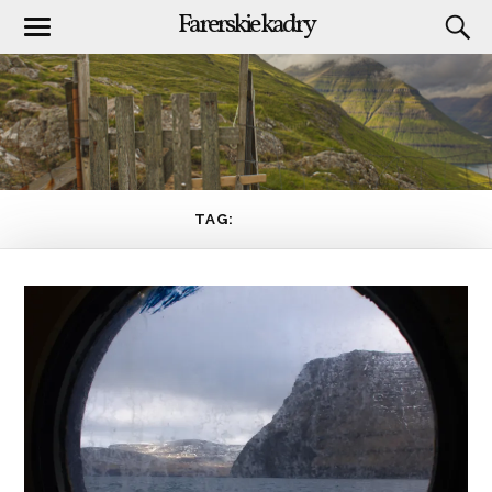
Farerskie kadry
TAG:
FLICKR