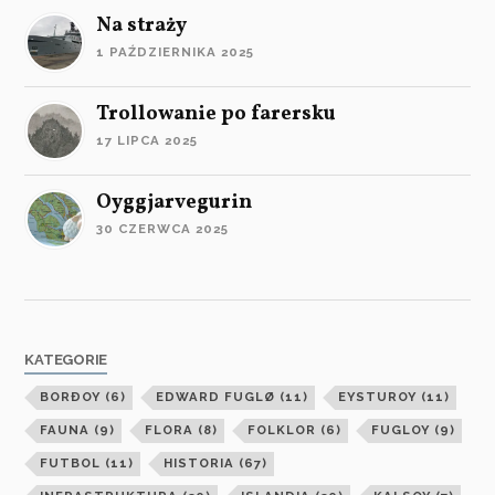
Na straży
1 PAŹDZIERNIKA 2025
Trollowanie po farersku
17 LIPCA 2025
Oyggjarvegurin
30 CZERWCA 2025
KATEGORIE
BORÐOY
(6)
EDWARD FUGLØ
(11)
EYSTUROY
(11)
FAUNA
(9)
FLORA
(8)
FOLKLOR
(6)
FUGLOY
(9)
FUTBOL
(11)
HISTORIA
(67)