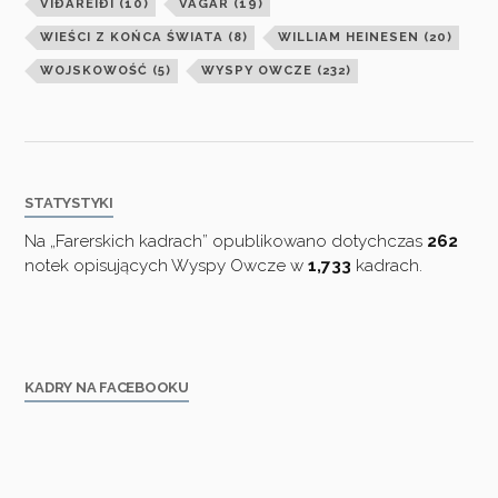
VIÐAREIÐI
(10)
VÁGAR
(19)
WIEŚCI Z KOŃCA ŚWIATA
(8)
WILLIAM HEINESEN
(20)
WOJSKOWOŚĆ
(5)
WYSPY OWCZE
(232)
STATYSTYKI
Na „Farerskich kadrach” opublikowano dotychczas
262
notek opisujących Wyspy Owcze w
1,733
kadrach.
KADRY NA FACEBOOKU