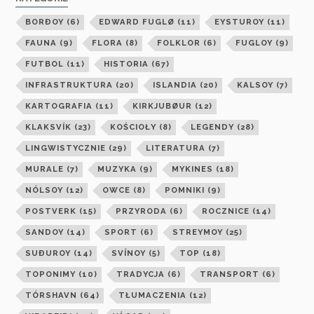
BORÐOY
(6)
EDWARD FUGLØ
(11)
EYSTUROY
(11)
FAUNA
(9)
FLORA
(8)
FOLKLOR
(6)
FUGLOY
(9)
FUTBOL
(11)
HISTORIA
(67)
INFRASTRUKTURA
(20)
ISLANDIA
(20)
KALSOY
(7)
KARTOGRAFIA
(11)
KIRKJUBØUR
(12)
KLAKSVÍK
(23)
KOŚCIOŁY
(8)
LEGENDY
(28)
LINGWISTYCZNIE
(29)
LITERATURA
(7)
MURALE
(7)
MUZYKA
(9)
MYKINES
(18)
NÓLSOY
(12)
OWCE
(8)
POMNIKI
(9)
POSTVERK
(15)
PRZYRODA
(6)
ROCZNICE
(14)
SANDOY
(14)
SPORT
(6)
STREYMOY
(25)
SUÐUROY
(14)
SVÍNOY
(5)
TOP
(18)
TOPONIMY
(10)
TRADYCJA
(6)
TRANSPORT
(6)
TÓRSHAVN
(64)
TŁUMACZENIA
(12)