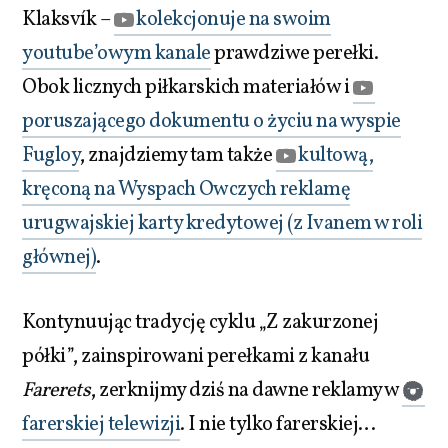
Klaksvík –
kolekcjonuje na swoim
youtube’owym kanale
prawdziwe perełki.
Obok licznych piłkarskich materiałów i
poruszającego dokumentu o życiu na wyspie
Fugloy
, znajdziemy tam także
kultową,
kręconą na Wyspach Owczych reklamę
urugwajskiej karty kredytowej (z Ivanem w roli
głównej)
.
Kontynuując tradycję cyklu „Z zakurzonej
półki”, zainspirowani perełkami z kanału
Farerets
, zerknijmy dziś na dawne reklamy w
farerskiej telewizji
. I nie tylko farerskiej…