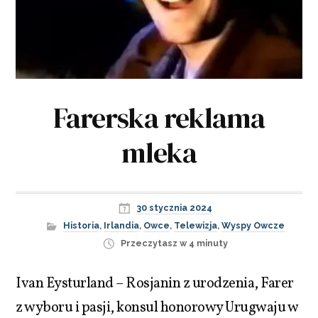
Farerska reklama
mleka
30 stycznia 2024
Historia
,
Irlandia
,
Owce
,
Telewizja
,
Wyspy Owcze
Przeczytasz w 4 minuty
Ivan Eysturland – Rosjanin z urodzenia, Farer
z wyboru i pasji, konsul honorowy Urugwaju w