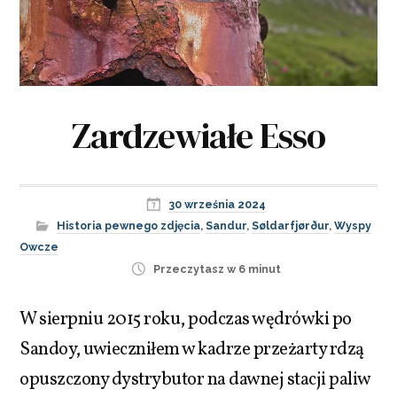
Zardzewiałe Esso
30 września 2024
Historia pewnego zdjęcia
,
Sandur
,
Søldarfjørður
,
Wyspy
Owcze
Przeczytasz w 6 minut
W sierpniu 2015 roku, podczas wędrówki po
Sandoy, uwieczniłem w kadrze przeżarty rdzą
opuszczony dystrybutor na dawnej stacji paliw