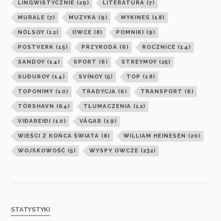
LINGWISTYCZNIE
(29)
LITERATURA
(7)
MURALE
(7)
MUZYKA
(9)
MYKINES
(18)
NÓLSOY
(12)
OWCE
(8)
POMNIKI
(9)
POSTVERK
(15)
PRZYRODA
(6)
ROCZNICE
(14)
SANDOY
(14)
SPORT
(6)
STREYMOY
(25)
SUÐUROY
(14)
SVÍNOY
(5)
TOP
(18)
TOPONIMY
(10)
TRADYCJA
(6)
TRANSPORT
(6)
TÓRSHAVN
(64)
TŁUMACZENIA
(12)
VIÐAREIÐI
(10)
VÁGAR
(19)
WIEŚCI Z KOŃCA ŚWIATA
(8)
WILLIAM HEINESEN
(20)
WOJSKOWOŚĆ
(5)
WYSPY OWCZE
(232)
STATYSTYKI