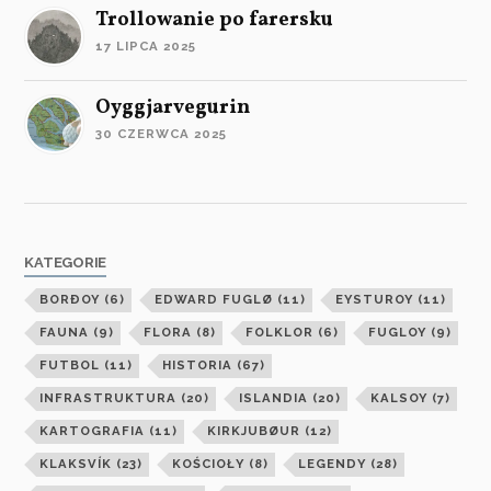
Trollowanie po farersku
17 LIPCA 2025
Oyggjarvegurin
30 CZERWCA 2025
KATEGORIE
BORÐOY
(6)
EDWARD FUGLØ
(11)
EYSTUROY
(11)
FAUNA
(9)
FLORA
(8)
FOLKLOR
(6)
FUGLOY
(9)
FUTBOL
(11)
HISTORIA
(67)
INFRASTRUKTURA
(20)
ISLANDIA
(20)
KALSOY
(7)
KARTOGRAFIA
(11)
KIRKJUBØUR
(12)
KLAKSVÍK
(23)
KOŚCIOŁY
(8)
LEGENDY
(28)