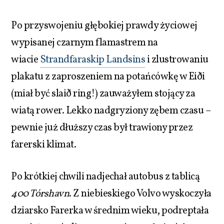
Po przyswojeniu głębokiej prawdy życiowej
wypisanej czarnym flamastrem na
wiacie
Strandfaraskip Landsins
i zlustrowaniu
plakatu z zaproszeniem na potańcówkę w Eiði
(miał być slaið ring!) zauważyłem stojący za
wiatą rower. Lekko nadgryziony zębem czasu –
pewnie już dłuższy czas był trawiony przez
farerski klimat.
Po krótkiej chwili nadjechał autobus z tablicą
400 Tórshavn
. Z niebieskiego Volvo wyskoczyła
dziarsko Farerka w średnim wieku, podreptała