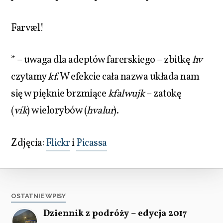
Farvæl!
* – uwaga dla adeptów farerskiego – zbitkę
hv
czytamy
kf
. W efekcie cała nazwa układa nam
się w pięknie brzmiące
kfalwujk
– zatokę
(
vík
) wielorybów (
hvalur
).
Zdjęcia:
Flickr
i
Picassa
OSTATNIE WPISY
Dziennik z podróży – edycja 2017