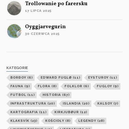
Trollowanie po farersku
17 LIPCA 2025
Oyggjarvegurin
30 CZERWCA 2025
KATEGORIE
BORÐOY
(6)
EDWARD FUGLØ
(11)
EYSTUROY
(11)
FAUNA
(9)
FLORA
(8)
FOLKLOR
(6)
FUGLOY
(9)
FUTBOL
(11)
HISTORIA
(67)
INFRASTRUKTURA
(20)
ISLANDIA
(20)
KALSOY
(7)
KARTOGRAFIA
(11)
KIRKJUBØUR
(12)
KLAKSVÍK
(23)
KOŚCIOŁY
(8)
LEGENDY
(28)