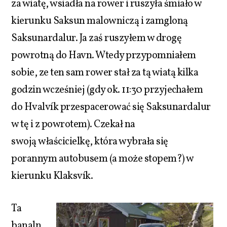
za wiatę, wsiadła na rower i ruszyła śmiało w
kierunku Saksun malowniczą i zamgloną
Saksunardalur. Ja zaś ruszyłem w drogę
powrotną do Havn. Wtedy przypomniałem
sobie, ze ten sam rower stał za tą wiatą kilka
godzin wcześniej (gdy ok. 11:30 przyjechałem
do Hvalvík przespacerować się Saksunardalur
w tę i z powrotem). Czekał na
swoją właścicielkę, która wybrała się
porannym autobusem (a może stopem?) w
kierunku Klaksvík.
Ta
banaln