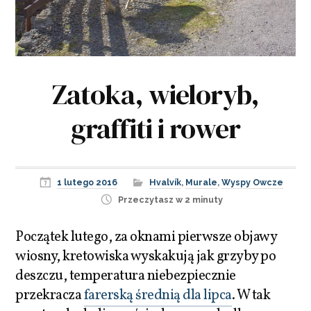
Zatoka, wieloryb,
graffiti i rower
1 lutego 2016
Hvalvík
,
Murale
,
Wyspy Owcze
Przeczytasz w 2 minuty
Początek lutego, za oknami pierwsze objawy
wiosny, kretowiska wyskakują jak grzyby po
deszczu, temperatura niebezpiecznie
przekracza
farerską średnią dla lipca
. W tak