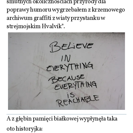
smutnych okolicznościach przyrody dla
poprawy humoru wygrzebałem z krzemowego
archiwum graffiti z wiaty przystanku w
strejmojskim Hvalvík*.
A z głębin pamięci białkowej wypłynęła taka
oto historyjka: