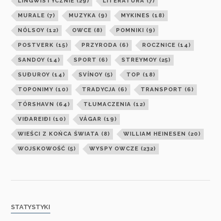
LINGWISTYCZNIE
(29)
LITERATURA
(7)
MURALE
(7)
MUZYKA
(9)
MYKINES
(18)
NÓLSOY
(12)
OWCE
(8)
POMNIKI
(9)
POSTVERK
(15)
PRZYRODA
(6)
ROCZNICE
(14)
SANDOY
(14)
SPORT
(6)
STREYMOY
(25)
SUÐUROY
(14)
SVÍNOY
(5)
TOP
(18)
TOPONIMY
(10)
TRADYCJA
(6)
TRANSPORT
(6)
TÓRSHAVN
(64)
TŁUMACZENIA
(12)
VIÐAREIÐI
(10)
VÁGAR
(19)
WIEŚCI Z KOŃCA ŚWIATA
(8)
WILLIAM HEINESEN
(20)
WOJSKOWOŚĆ
(5)
WYSPY OWCZE
(232)
STATYSTYKI