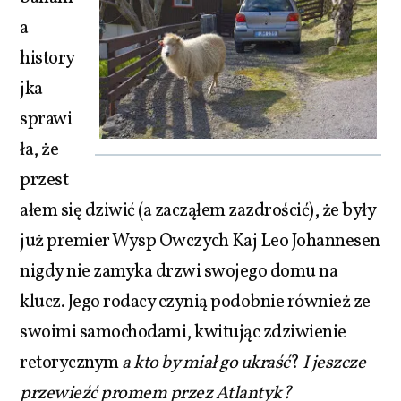
a
history
jka
sprawi
ła, że
przest
ałem się dziwić (a zacząłem zazdrościć), że były
już premier Wysp Owczych Kaj Leo Johannesen
nigdy nie zamyka drzwi swojego domu na
klucz. Jego rodacy czynią podobnie również ze
swoimi samochodami, kwitując zdziwienie
retorycznym
a kto by miał go ukraść
?
I jeszcze
przewieźć promem przez Atlantyk?