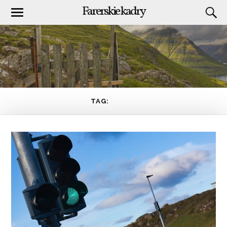
Farerskie kadry
TAG:
PRASA