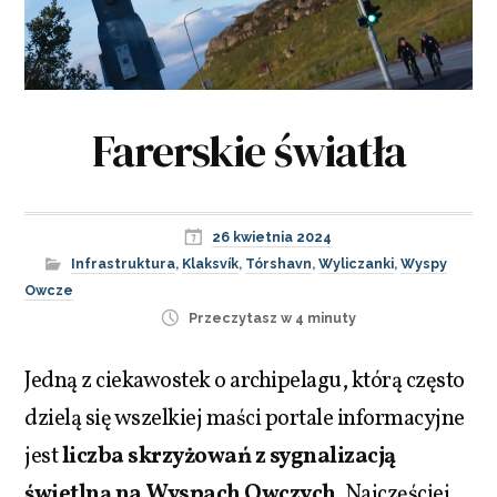
Farerskie światła
26 kwietnia 2024
Infrastruktura
,
Klaksvík
,
Tórshavn
,
Wyliczanki
,
Wyspy
Owcze
Przeczytasz w 4 minuty
Jedną z ciekawostek o archipelagu, którą często
dzielą się wszelkiej maści portale informacyjne
jest
liczba skrzyżowań z sygnalizacją
świetlną na Wyspach Owczych
. Najczęściej