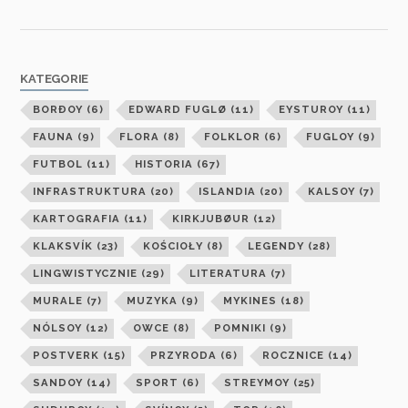
KATEGORIE
BORÐOY
(6)
EDWARD FUGLØ
(11)
EYSTUROY
(11)
FAUNA
(9)
FLORA
(8)
FOLKLOR
(6)
FUGLOY
(9)
FUTBOL
(11)
HISTORIA
(67)
INFRASTRUKTURA
(20)
ISLANDIA
(20)
KALSOY
(7)
KARTOGRAFIA
(11)
KIRKJUBØUR
(12)
KLAKSVÍK
(23)
KOŚCIOŁY
(8)
LEGENDY
(28)
LINGWISTYCZNIE
(29)
LITERATURA
(7)
MURALE
(7)
MUZYKA
(9)
MYKINES
(18)
NÓLSOY
(12)
OWCE
(8)
POMNIKI
(9)
POSTVERK
(15)
PRZYRODA
(6)
ROCZNICE
(14)
SANDOY
(14)
SPORT
(6)
STREYMOY
(25)