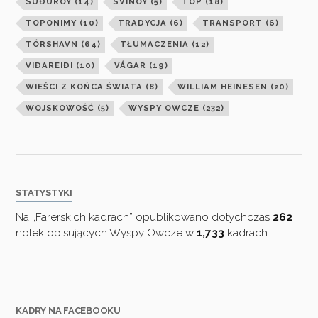
SUÐUROY
(14)
SVÍNOY
(5)
TOP
(18)
TOPONIMY
(10)
TRADYCJA
(6)
TRANSPORT
(6)
TÓRSHAVN
(64)
TŁUMACZENIA
(12)
VIÐAREIÐI
(10)
VÁGAR
(19)
WIEŚCI Z KOŃCA ŚWIATA
(8)
WILLIAM HEINESEN
(20)
WOJSKOWOŚĆ
(5)
WYSPY OWCZE
(232)
STATYSTYKI
Na „Farerskich kadrach” opublikowano dotychczas
262
notek opisujących Wyspy Owcze w
1,733
kadrach.
KADRY NA FACEBOOKU