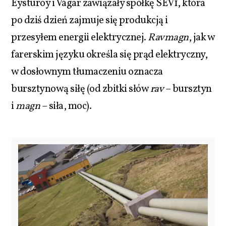
Eysturoy i Vágar zawiązały spółkę SEV1, która
po dziś dzień zajmuje się produkcją i
przesyłem energii elektrycznej.
Ravmagn
, jak w
farerskim języku określa się prąd elektryczny,
w dosłownym tłumaczeniu oznacza
bursztynową siłę (od zbitki słów
rav
– bursztyn
i
magn
– siła, moc).