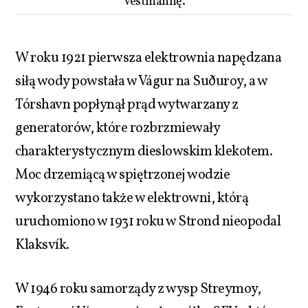
Vestmannę.
W roku 1921 pierwsza elektrownia napędzana
siłą wody powstała w Vágur na Suðuroy, a w
Tórshavn popłynął prąd wytwarzany z
generatorów, które rozbrzmiewały
charakterystycznym dieslowskim klekotem.
Moc drzemiącą w spiętrzonej wodzie
wykorzystano także w elektrowni, którą
uruchomiono w 1931 roku w Strond nieopodal
Klaksvík.
W 1946 roku samorządy z wysp Streymoy,