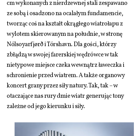
cm wykonanych z nierdzewnej stali zespawano
ze sobą i osadzono na ocalałym fundamencie,
tworząc coś na kształt okrągłego wiatrołapu z
wylotem skierowanym na południe, w stronę
Nólsoyarfjørð i Tórshavn. Dla gości, którzy
zbłądzą w swojej farerskiej wędrówce w tak
nietypowe miejsce czeka wewnątrz ławeczka i
schronienie przed wiatrem. A także organowy
koncert grany przez siły natury. Tak, tak – w
otaczające nas rury dmie wiatr generując tony
zależne od jego kierunku i siły.