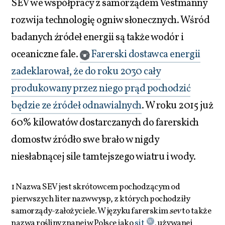
SEV we współpracy z samorządem Vestmanny
rozwija technologię ogniw słonecznych. Wśród
badanych źródeł energii są także wodór i
oceaniczne fale.
Farerski dostawca energii
zadeklarował, że do roku 2030 cały
produkowany przez niego prąd pochodzić
będzie ze źródeł odnawialnych
. W roku 2015 już
60% kilowatów dostarczanych do farerskich
domostw źródło swe brało w nigdy
niesłabnącej sile tamtejszego wiatru i wody.
1 Nazwa SEV jest skrótowcem pochodzącym od
pierwszych liter nazw wysp, z których pochodziły
samorządy-założyciele. W języku farerskim
sev
to także
nazwa rośliny znanej w Polsce jako
sit
, używanej