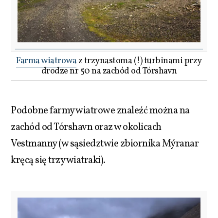
Farma wiatrowa
z trzynastoma (!) turbinami przy
drodze nr 50 na zachód od Tórshavn
Podobne farmy wiatrowe znaleźć można na
zachód od Tórshavn oraz w okolicach
Vestmanny (w sąsiedztwie zbiornika Mýranar
kręcą się trzy wiatraki).