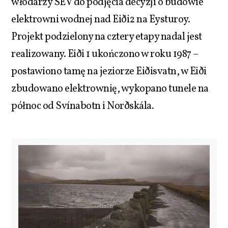
włodarzy SEV do podjęcia decyzji o budowie
elektrowni wodnej nad Eiði2 na Eysturoy.
Projekt podzielony na cztery etapy nadal jest
realizowany. Eiði 1 ukończono w roku 1987 –
postawiono tamę na jeziorze Eiðisvatn, w Eiði
zbudowano elektrownię, wykopano tunele na
północ od Svínabotn i Norðskála.