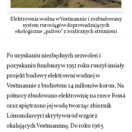
Elektrownia wodna w Vestmannie i rozbudowany
system rurociągów doprowadzających
ekologiczne „paliwo” z rozlicznych strumieni
Po uzyskaniu niezbędnych zezwoleń i
pozyskaniu funduszy w 1951 roku ruszył śmiały
projekt budowy elektrowni wodnej w
Vestmannie z budżetem 14 milionów koron. Na
północy zbudowano elektrownię na rzece Fossá
oraz spiętrzono jej wodę tworząc zbiornik
Lómundaroyri skryty wśród wzgórz
okalających Vestmannnę. Do roku 1963