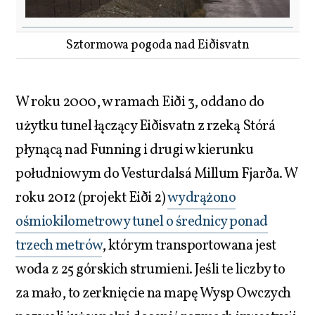
Sztormowa pogoda nad Eiðisvatn
W roku 2000, w ramach Eiði 3, oddano do
użytku tunel łączący Eiðisvatn z rzeką Stórá
płynącą nad Funning i drugi w kierunku
południowym do Vesturdalsá Millum Fjarða. W
roku 2012 (projekt Eiði 2)
wydrążono
ośmiokilometrowy tunel o średnicy ponad
trzech metrów
, którym transportowana jest
woda z 25 górskich strumieni. Jeśli te liczby to
za mało, to zerknięcie na mapę Wysp Owczych