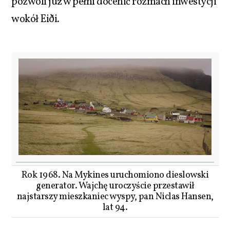
pozwoli już w pełni docenić rozmach inwestycji
wokół Eiði.
Rok 1968. Na Mykines uruchomiono dieslowski
generator. Wajchę uroczyście przestawił
najstarszy mieszkaniec wyspy, pan Niclas Hansen,
lat 94.