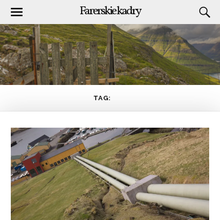
Farerskie kadry
TAG:
SEV