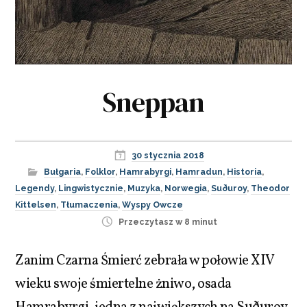
Sneppan
30 stycznia 2018
Bułgaria
,
Folklor
,
Hamrabyrgi
,
Hamradun
,
Historia
,
Legendy
,
Lingwistycznie
,
Muzyka
,
Norwegia
,
Suðuroy
,
Theodor
Kittelsen
,
Tłumaczenia
,
Wyspy Owcze
Przeczytasz w 8 minut
Zanim Czarna Śmierć zebrała w połowie XIV
wieku swoje śmiertelne żniwo, osada