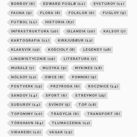
BORÐOY
(6)
EDWARD FUGLØ
(11)
EYSTUROY
(11)
FAUNA
(9)
FLORA
(8)
FOLKLOR
(6)
FUGLOY
(9)
FUTBOL
(11)
HISTORIA
(67)
INFRASTRUKTURA
(20)
ISLANDIA
(20)
KALSOY
(7)
KARTOGRAFIA
(11)
KIRKJUBØUR
(12)
KLAKSVÍK
(23)
KOŚCIOŁY
(8)
LEGENDY
(28)
LINGWISTYCZNIE
(29)
LITERATURA
(7)
MURALE
(7)
MUZYKA
(9)
MYKINES
(18)
NÓLSOY
(12)
OWCE
(8)
POMNIKI
(9)
POSTVERK
(15)
PRZYRODA
(6)
ROCZNICE
(14)
SANDOY
(14)
SPORT
(6)
STREYMOY
(25)
SUÐUROY
(14)
SVÍNOY
(5)
TOP
(18)
TOPONIMY
(10)
TRADYCJA
(6)
TRANSPORT
(6)
TÓRSHAVN
(64)
TŁUMACZENIA
(12)
VIÐAREIÐI
(10)
VÁGAR
(19)