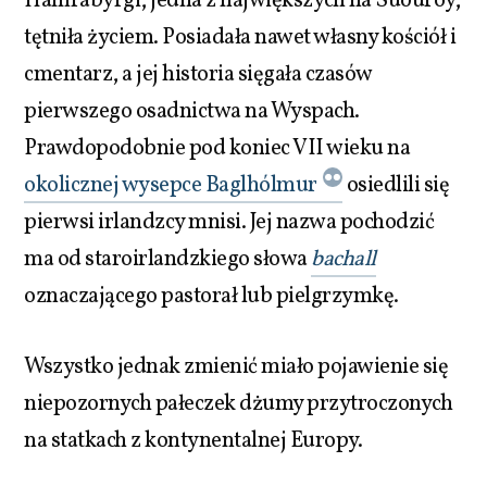
Hamrabyrgi, jedna z największych na Suðuroy,
tętniła życiem. Posiadała nawet własny kościół i
cmentarz, a jej historia sięgała czasów
pierwszego osadnictwa na Wyspach.
Prawdopodobnie pod koniec VII wieku na
okolicznej wysepce Baglhólmur
osiedlili się
pierwsi irlandzcy mnisi. Jej nazwa pochodzić
ma od staroirlandzkiego słowa
bachall
oznaczającego pastorał lub pielgrzymkę.
Wszystko jednak zmienić miało pojawienie się
niepozornych pałeczek dżumy przytroczonych
na statkach z kontynentalnej Europy.