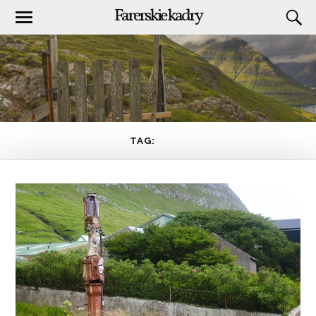
Farerskie kadry
TAG:
ESSO