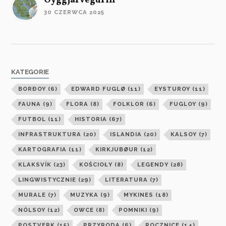
Oyggjarvegurin
30 CZERWCA 2025
KATEGORIE
BORÐOY
(6)
EDWARD FUGLØ
(11)
EYSTUROY
(11)
FAUNA
(9)
FLORA
(8)
FOLKLOR
(6)
FUGLOY
(9)
FUTBOL
(11)
HISTORIA
(67)
INFRASTRUKTURA
(20)
ISLANDIA
(20)
KALSOY
(7)
KARTOGRAFIA
(11)
KIRKJUBØUR
(12)
KLAKSVÍK
(23)
KOŚCIOŁY
(8)
LEGENDY
(28)
LINGWISTYCZNIE
(29)
LITERATURA
(7)
MURALE
(7)
MUZYKA
(9)
MYKINES
(18)
NÓLSOY
(12)
OWCE
(8)
POMNIKI
(9)
POSTVERK
(15)
PRZYRODA
(6)
ROCZNICE
(14)