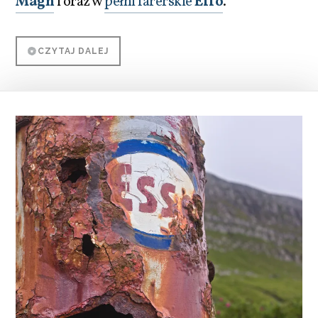
Magn
i oraz w
pełni farerskie
Effo
.
CZYTAJ DALEJ