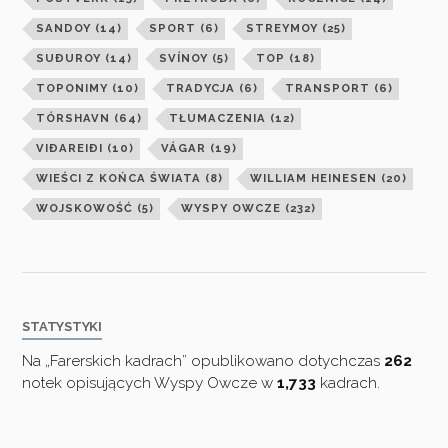
SANDOY
(14)
SPORT
(6)
STREYMOY
(25)
SUÐUROY
(14)
SVÍNOY
(5)
TOP
(18)
TOPONIMY
(10)
TRADYCJA
(6)
TRANSPORT
(6)
TÓRSHAVN
(64)
TŁUMACZENIA
(12)
VIÐAREIÐI
(10)
VÁGAR
(19)
WIEŚCI Z KOŃCA ŚWIATA
(8)
WILLIAM HEINESEN
(20)
WOJSKOWOŚĆ
(5)
WYSPY OWCZE
(232)
STATYSTYKI
Na „Farerskich kadrach” opublikowano dotychczas
262
notek opisujących Wyspy Owcze w
1,733
kadrach.