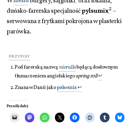
W
menu
burgery, sajgonki
oraz lokalna,
2
duńsko-farerska specjalność
pylsumix
–
serwowana z frytkami pokrojona w plasterki
parówka.
Pod farerską nazwą
várrulla
będącą dosłownym
tłumaczeniem angielskiego
spring roll
↩︎
Znana w Danii jako
pølsemix
↩︎
Prześlij dalej