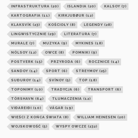
INFRASTRUKTURA
(20)
ISLANDIA
(20)
KALSOY
(7)
KARTOGRAFIA
(11)
KIRKJUBØUR
(12)
KLAKSVÍK
(23)
KOŚCIOŁY
(8)
LEGENDY
(28)
LINGWISTYCZNIE
(29)
LITERATURA
(7)
MURALE
(7)
MUZYKA
(9)
MYKINES
(18)
NÓLSOY
(12)
OWCE
(8)
POMNIKI
(9)
POSTVERK
(15)
PRZYRODA
(6)
ROCZNICE
(14)
SANDOY
(14)
SPORT
(6)
STREYMOY
(25)
SUÐUROY
(14)
SVÍNOY
(5)
TOP
(18)
TOPONIMY
(10)
TRADYCJA
(6)
TRANSPORT
(6)
TÓRSHAVN
(64)
TŁUMACZENIA
(12)
VIÐAREIÐI
(10)
VÁGAR
(19)
WIEŚCI Z KOŃCA ŚWIATA
(8)
WILLIAM HEINESEN
(20)
WOJSKOWOŚĆ
(5)
WYSPY OWCZE
(232)