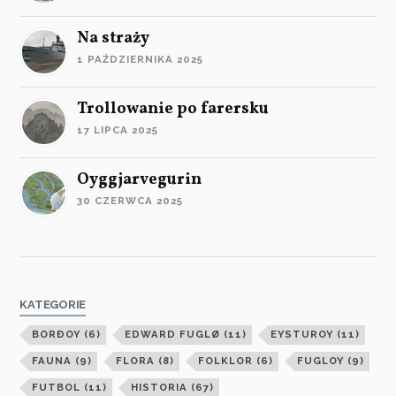
Na straży
1 PAŹDZIERNIKA 2025
Trollowanie po farersku
17 LIPCA 2025
Oyggjarvegurin
30 CZERWCA 2025
KATEGORIE
BORÐOY
(6)
EDWARD FUGLØ
(11)
EYSTUROY
(11)
FAUNA
(9)
FLORA
(8)
FOLKLOR
(6)
FUGLOY
(9)
FUTBOL
(11)
HISTORIA
(67)